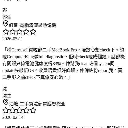
郭
郭生
紅磡
·
電腦清塵過熱熄機
2026-05-11
「
喺Carousell買咗部二手MacBook Pro，唔放心想check下。約
咗ComputerKing做full diagnostic，佢哋check咗成個鐘，話部機
冇問題只係電池健康度得83%。仲幫我clean咗個system同
update咗最新OS。收費唔貴但好詳細，仲俾咗份report我。買
二手嘢之前check下真係安心啲。
」
沈
沈生
油塘
·
二手買咗部電腦想檢查
2026-02-14