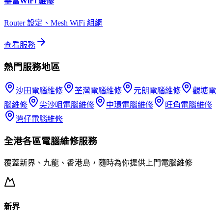
華富
WiFi 維修
Router 設定、Mesh WiFi 組網
查看服務
熱門服務地區
沙田
電腦維修
荃灣
電腦維修
元朗
電腦維修
觀塘
電
腦維修
尖沙咀
電腦維修
中環
電腦維修
旺角
電腦維修
灣仔
電腦維修
全港各區
電腦維修
服務
覆蓋新界、九龍、香港島，隨時為你提供上門
電腦維修
新界