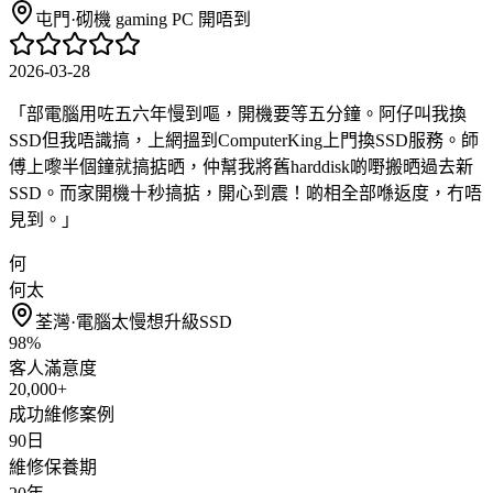
屯門
·
砌機 gaming PC 開唔到
2026-03-28
「
部電腦用咗五六年慢到嘔，開機要等五分鐘。阿仔叫我換
SSD但我唔識搞，上網搵到ComputerKing上門換SSD服務。師
傅上嚟半個鐘就搞掂晒，仲幫我將舊harddisk啲嘢搬晒過去新
SSD。而家開機十秒搞掂，開心到震！啲相全部喺返度，冇唔
見到。
」
何
何太
荃灣
·
電腦太慢想升級SSD
98%
客人滿意度
20,000+
成功維修案例
90日
維修保養期