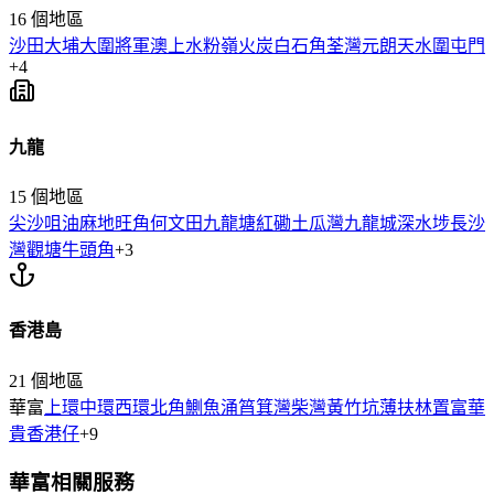
16
個地區
沙田
大埔
大圍
將軍澳
上水
粉嶺
火炭
白石角
荃灣
元朗
天水圍
屯門
+
4
九龍
15
個地區
尖沙咀
油麻地
旺角
何文田
九龍塘
紅磡
土瓜灣
九龍城
深水埗
長沙
灣
觀塘
牛頭角
+
3
香港島
21
個地區
華富
上環
中環
西環
北角
鰂魚涌
筲箕灣
柴灣
黃竹坑
薄扶林
置富
華
貴
香港仔
+
9
華富
相關服務