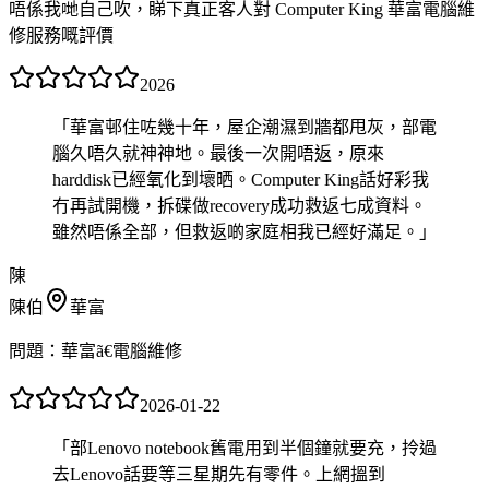
唔係我哋自己吹，睇下真正客人對 Computer King 華富電腦維
修服務嘅評價
2026
「
華富邨住咗幾十年，屋企潮濕到牆都甩灰，部電
腦久唔久就神神地。最後一次開唔返，原來
harddisk已經氧化到壞晒。Computer King話好彩我
冇再試開機，拆碟做recovery成功救返七成資料。
雖然唔係全部，但救返啲家庭相我已經好滿足。
」
陳
陳伯
華富
問題：
華富ã€電腦維修
2026-01-22
「
部Lenovo notebook舊電用到半個鐘就要充，拎過
去Lenovo話要等三星期先有零件。上網搵到