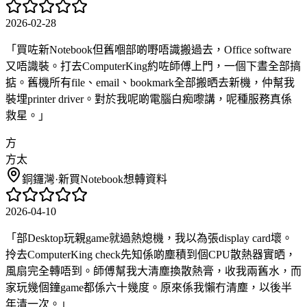
2026-02-28
「
買咗新Notebook但舊嗰部啲嘢唔識搬過去，Office software
又唔識裝。打去ComputerKing約咗師傅上門，一個下晝全部搞
掂。舊機所有file、email、bookmark全部搬晒去新機，仲幫我
裝埋printer driver。對於我呢啲電腦白痴嚟講，呢種服務真係
救星。
」
方
方太
銅鑼灣
·
新買Notebook想轉資料
2026-04-10
「
部Desktop玩親game就過熱熄機，我以為張display card壞。
拎去ComputerKing check先知係啲塵積到個CPU散熱器實晒，
風扇完全轉唔到。師傅幫我大清塵換散熱膏，收我兩舊水，而
家玩幾個鐘game都係六十幾度。原來係我懶冇清塵，以後半
年清一次。
」