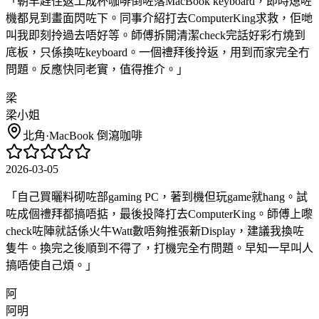
「
朝早趕住返工成杯咖啡倒咗落MacBook keyboard，即時熄咗
機都見到畫面閃咗下。同事介紹打去ComputerKing求救，佢哋
叫我即刻拎過去唔好等。師傅拆開清潔check完話好彩冇燒到
底板，只係換咗keyboard。一個禮拜後拎返，用到而家完全冇
問題。反應快同老實，值得推介。
」
梁
梁小姐
北角
·
MacBook 倒瀉咖啡
2026-03-05
「
自己買曬料砌咗部gaming PC，著到機但玩game就hang。試
咗成個禮拜都搞唔掂，最後投降打去ComputerKing。師傅上嚟
check咗陣就話係火牛Watt數唔夠推張新Display，建議我換咗
隻牛。換完之後順到不得了，打機完全冇問題。早知一早叫人
搞唔使自己煩。
」
阿
阿明