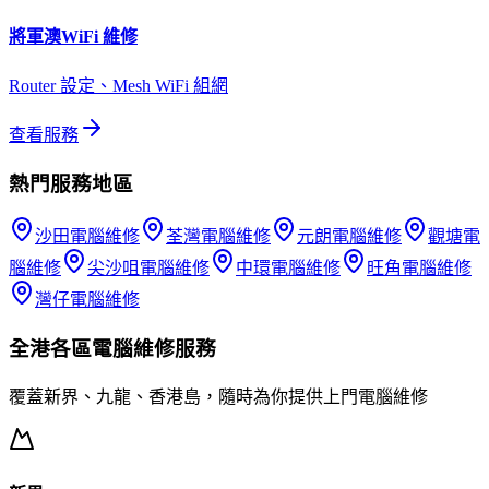
將軍澳
WiFi 維修
Router 設定、Mesh WiFi 組網
查看服務
熱門服務地區
沙田
電腦維修
荃灣
電腦維修
元朗
電腦維修
觀塘
電
腦維修
尖沙咀
電腦維修
中環
電腦維修
旺角
電腦維修
灣仔
電腦維修
全港各區
電腦維修
服務
覆蓋新界、九龍、香港島，隨時為你提供上門
電腦維修