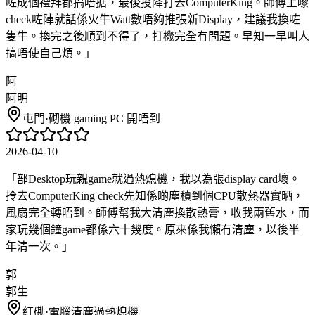
咗成個禮拜都搞唔掂，最後投降打去ComputerKing。師傅上嚟
check咗陣就話係火牛Watt數唔夠推張新Display，建議我換咗
隻牛。換完之後順到不得了，打機完全冇問題。早知一早叫人
搞唔使自己煩。
」
阿
阿明
屯門
·
砌機 gaming PC 開唔到
2026-04-10
「
部Desktop玩親game就過熱熄機，我以為張display card壞。
拎去ComputerKing check先知係啲塵積到個CPU散熱器實晒，
風扇完全轉唔到。師傅幫我大清塵換散熱膏，收我兩舊水，而
家玩幾個鐘game都係六十幾度。原來係我懶冇清塵，以後半
年清一次。
」
郭
郭生
紅磡
·
電腦清塵過熱熄機