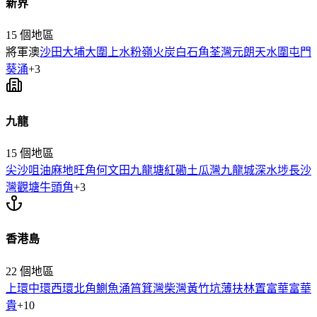
新界
15
個地區
將軍澳
沙田
大埔
大圍
上水
粉嶺
火炭
白石角
荃灣
元朗
天水圍
屯門
葵涌
+
3
九龍
15
個地區
尖沙咀
油麻地
旺角
何文田
九龍塘
紅磡
土瓜灣
九龍城
深水埗
長沙
灣
觀塘
牛頭角
+
3
香港島
22
個地區
上環
中環
西環
北角
鰂魚涌
筲箕灣
柴灣
黃竹坑
薄扶林
置富
華富
華
貴
+
10