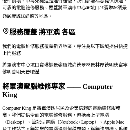
硬件損壞、中毒死機還是運行緩慢，我們都能為您提供快速、
可靠的電腦維修服務。覆蓋將軍澳市中心ã€坑口ã€寶琳ã€調景
嶺ã€康城ã€尚德等地區。
服務覆蓋 將軍澳 各區
我們的電腦維修服務覆蓋新界地區，專注為以下區域提供快捷
上門服務
將軍澳市中心
坑口
寶琳
調景嶺
康城
尚德
翠林
景林
厚德
明德
富寧
健明
善明
天晉
峻瀅
將軍澳電腦維修專家 —— Computer
King
Computer King 是將軍澳區居民及企業信賴的電腦維修服務
商。我們提供全面的電腦維修服務，包括桌上型電腦
（Desktop）、筆記型電腦（Notebook / Laptop）、Apple Mac
及工作站等。無論您的電腦遇到何種問題，從無法開機、系統