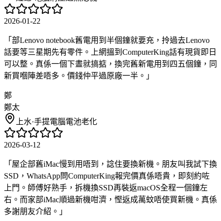
2026-01-22
「
部Lenovo notebook舊電用到半個鐘就要充，拎過去Lenovo
話要等三星期先有零件。上網搵到ComputerKing話有現貨即日
可以整。真係一個下晝就搞掂，換完舊新電用到四五個鐘，同
新買嗰陣差唔多。價錢仲平過原廠一半。
」
鄭
鄭太
上水
·
手提電腦電池老化
2026-03-12
「
屋企部舊iMac慢到用唔到，諗住要換新機。朋友叫我試下換
SSD，WhatsApp問ComputerKing報完價真係唔貴，即刻約咗
上門。師傅好熟手，拆機換SSD再裝返macOS全程一個鐘左
右。而家部iMac順過新機咁濟，慳返成萬蚊唔使買新機。真係
多謝朋友介紹。
」