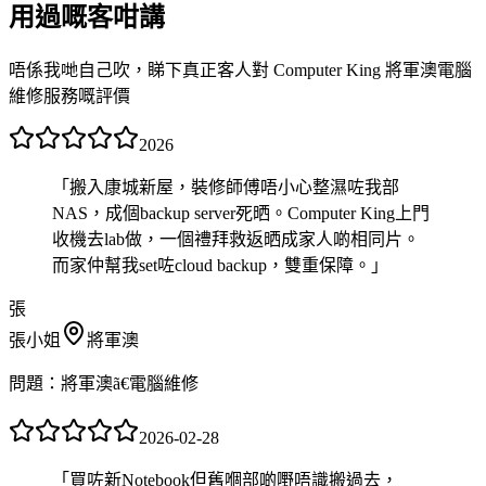
用過嘅客咁講
唔係我哋自己吹，睇下真正客人對 Computer King 將軍澳電腦
維修服務嘅評價
2026
「
搬入康城新屋，裝修師傅唔小心整濕咗我部
NAS，成個backup server死晒。Computer King上門
收機去lab做，一個禮拜救返晒成家人啲相同片。
而家仲幫我set咗cloud backup，雙重保障。
」
張
張小姐
將軍澳
問題：
將軍澳ã€電腦維修
2026-02-28
「
買咗新Notebook但舊嗰部啲嘢唔識搬過去，