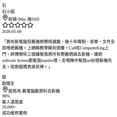
石
石小姐
粉嶺
·
iMac 換SSD
2026-05-09
「
買咗新電腦但舊機啲嘢唔識搬，幾十年嘅相、音樂、文件全
部喺晒舊機。上網睇教學睇到頭暈。Call咗ComputerKing上
門，師傅嚟咗三個鐘幫我將所有嘢搬晒過去新機，連啲
software license都幫我transfer埋。走嗰陣仲幫我set好晒新機先
走。呢啲服務真係抵俾。
」
歐
歐陽生
跑馬地
·
舊電腦搬資料去新機
98%
客人滿意度
20,000+
成功維修案例