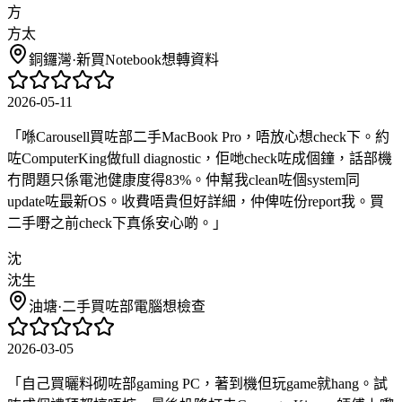
方
方太
銅鑼灣
·
新買Notebook想轉資料
2026-05-11
「
喺Carousell買咗部二手MacBook Pro，唔放心想check下。約
咗ComputerKing做full diagnostic，佢哋check咗成個鐘，話部機
冇問題只係電池健康度得83%。仲幫我clean咗個system同
update咗最新OS。收費唔貴但好詳細，仲俾咗份report我。買
二手嘢之前check下真係安心啲。
」
沈
沈生
油塘
·
二手買咗部電腦想檢查
2026-03-05
「
自己買曬料砌咗部gaming PC，著到機但玩game就hang。試