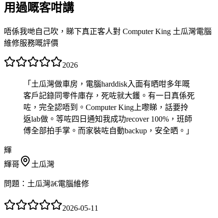
用過嘅客咁講
唔係我哋自己吹，睇下真正客人對 Computer King 土瓜灣電腦
維修服務嘅評價
2026
「
土瓜灣做車房，電腦harddisk入面有晒咁多年嘅
客戶記錄同零件庫存，死咗就大鑊。有一日真係死
咗，完全認唔到。Computer King上嚟睇，話要拎
返lab做。等咗四日通知我成功recover 100%，班師
傅全部拍手掌。而家裝咗自動backup，安全晒。
」
輝
輝哥
土瓜灣
問題：
土瓜灣ã€電腦維修
2026-05-11