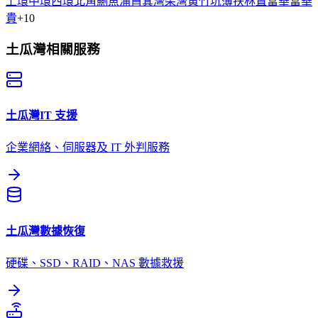
上環
中環
西環
北角
鰂魚涌
筲箕灣
柴灣
黃竹坑
薄扶林
置富
華富
華
貴
+
10
土瓜灣
相關服務
土瓜灣
IT 支援
企業網絡、伺服器及 IT 外判服務
土瓜灣
數據恢復
硬碟、SSD、RAID、NAS 數據救援