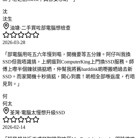
沈
沈生
油塘
·
二手買咗部電腦想檢查
2026-03-28
「
部電腦用咗五六年慢到嘔，開機要等五分鐘。阿仔叫我換
SSD但我唔識搞，上網搵到ComputerKing上門換SSD服務。師
傅上嚟半個鐘就搞掂晒，仲幫我將舊harddisk啲嘢搬晒過去新
SSD。而家開機十秒搞掂，開心到震！啲相全部喺返度，冇唔
見到。
」
何
何太
荃灣
·
電腦太慢想升級SSD
2026-02-14