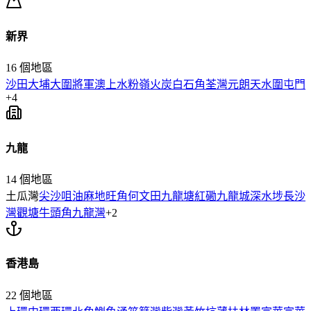
新界
16
個地區
沙田
大埔
大圍
將軍澳
上水
粉嶺
火炭
白石角
荃灣
元朗
天水圍
屯門
+
4
九龍
14
個地區
土瓜灣
尖沙咀
油麻地
旺角
何文田
九龍塘
紅磡
九龍城
深水埗
長沙
灣
觀塘
牛頭角
九龍灣
+
2
香港島
22
個地區