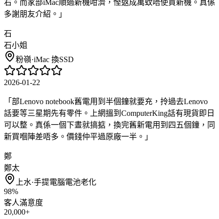
右。而家部iMac順過新機咁濟，慳返成萬蚊唔使買新機。真係
多謝朋友介紹。
」
石
石小姐
粉嶺
·
iMac 換SSD
2026-01-22
「
部Lenovo notebook舊電用到半個鐘就要充，拎過去Lenovo
話要等三星期先有零件。上網搵到ComputerKing話有現貨即日
可以整。真係一個下晝就搞掂，換完舊新電用到四五個鐘，同
新買嗰陣差唔多。價錢仲平過原廠一半。
」
鄭
鄭太
上水
·
手提電腦電池老化
98%
客人滿意度
20,000+