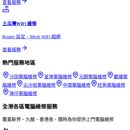
查看服務
土瓜灣
WiFi 維修
Router 設定、Mesh WiFi 組網
查看服務
熱門服務地區
沙田
電腦維修
荃灣
電腦維修
元朗
電腦維修
觀塘
電
腦維修
尖沙咀
電腦維修
中環
電腦維修
旺角
電腦維修
灣仔
電腦維修
全港各區
電腦維修
服務
覆蓋新界、九龍、香港島，隨時為你提供上門
電腦維修