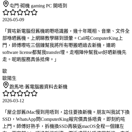
屯門
·
砌機 gaming PC 開唔到
2026-05-09
「
買咗新電腦但舊機啲嘢唔識搬，幾十年嘅相、音樂、文件全
部喺晒舊機。上網睇教學睇到頭暈。Call咗ComputerKing上
門，師傅嚟咗三個鐘幫我將所有嘢搬晒過去新機，連啲
software license都幫我transfer埋。走嗰陣仲幫我set好晒新機先
走。呢啲服務真係抵俾。
」
歐
歐陽生
跑馬地
·
舊電腦搬資料去新機
2026-03-12
「
屋企部舊iMac慢到用唔到，諗住要換新機。朋友叫我試下換
SSD，WhatsApp問ComputerKing報完價真係唔貴，即刻約咗
上門。師傅好熟手，拆機換SSD再裝返macOS全程一個鐘左