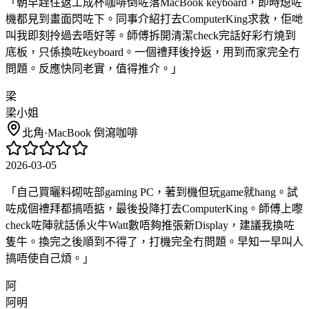
「
朝早趕住返工成杯咖啡倒咗落MacBook keyboard，即時熄咗
機都見到畫面閃咗下。同事介紹打去ComputerKing求救，佢哋
叫我即刻拎過去唔好等。師傅拆開清潔check完話好彩冇燒到
底板，只係換咗keyboard。一個禮拜後拎返，用到而家完全冇
問題。反應快同老實，值得推介。
」
梁
梁小姐
北角
·
MacBook 倒瀉咖啡
2026-03-05
「
自己買曬料砌咗部gaming PC，著到機但玩game就hang。試
咗成個禮拜都搞唔掂，最後投降打去ComputerKing。師傅上嚟
check咗陣就話係火牛Watt數唔夠推張新Display，建議我換咗
隻牛。換完之後順到不得了，打機完全冇問題。早知一早叫人
搞唔使自己煩。
」
阿
阿明