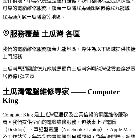
硬件損壞、中毒死機還是運行緩慢，我們都能為您提供快速、
可靠的電腦維修服務。覆蓋土瓜灣ã€馬頭圍ã€啟德ã€九龍城
ã€馬頭角ã€土瓜灣道等地區。
服務覆蓋 土瓜灣 各區
我們的電腦維修服務覆蓋九龍地區，專注為以下區域提供快捷
上門服務
土瓜灣
馬頭圍
啟德
九龍城
馬頭角
土瓜灣道
翔龍灣
傲雲峰
煥然壹
居
啟德1號
天寰
土瓜灣電腦維修專家 —— Computer
King
Computer King 是土瓜灣區居民及企業信賴的電腦維修服務
商。我們提供全面的電腦維修服務，包括桌上型電腦
（Desktop）、筆記型電腦（Notebook / Laptop）、Apple Mac
及工作站等。無論您的電腦遇到何種問題，從無法開機、系統