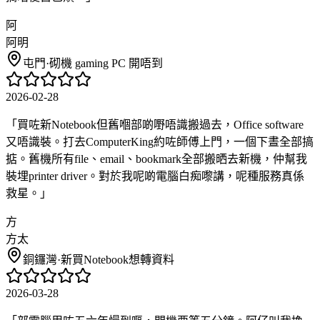
阿
阿明
屯門
·
砌機 gaming PC 開唔到
2026-02-28
「
買咗新Notebook但舊嗰部啲嘢唔識搬過去，Office software
又唔識裝。打去ComputerKing約咗師傅上門，一個下晝全部搞
掂。舊機所有file、email、bookmark全部搬晒去新機，仲幫我
裝埋printer driver。對於我呢啲電腦白痴嚟講，呢種服務真係
救星。
」
方
方太
銅鑼灣
·
新買Notebook想轉資料
2026-03-28