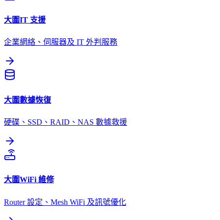
大圍
IT 支援
企業網絡、伺服器及 IT 外判服務
大圍
數據恢復
硬碟、SSD、RAID、NAS 數據救援
大圍
WiFi 維修
Router 設定、Mesh WiFi 及訊號優化