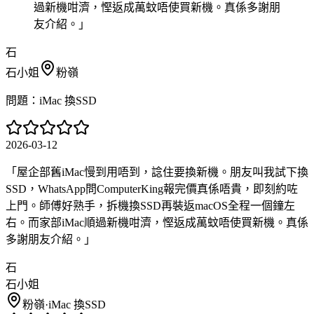
過新機咁濟，慳返成萬蚊唔使買新機。真係多謝朋
友介紹。
」
石
石小姐
粉嶺
問題：
iMac 換SSD
2026-03-12
「
屋企部舊iMac慢到用唔到，諗住要換新機。朋友叫我試下換
SSD，WhatsApp問ComputerKing報完價真係唔貴，即刻約咗
上門。師傅好熟手，拆機換SSD再裝返macOS全程一個鐘左
右。而家部iMac順過新機咁濟，慳返成萬蚊唔使買新機。真係
多謝朋友介紹。
」
石
石小姐
粉嶺
·
iMac 換SSD