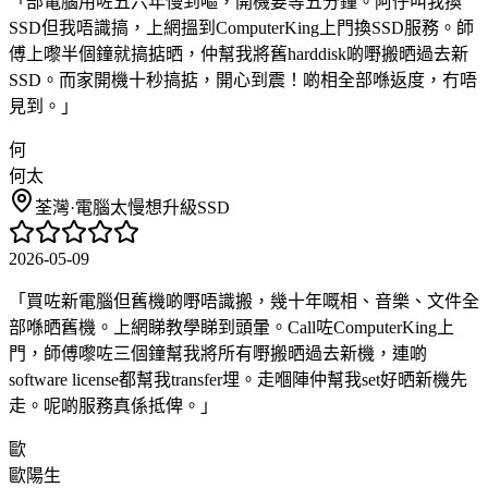
「
部電腦用咗五六年慢到嘔，開機要等五分鐘。阿仔叫我換
SSD但我唔識搞，上網搵到ComputerKing上門換SSD服務。師
傅上嚟半個鐘就搞掂晒，仲幫我將舊harddisk啲嘢搬晒過去新
SSD。而家開機十秒搞掂，開心到震！啲相全部喺返度，冇唔
見到。
」
何
何太
荃灣
·
電腦太慢想升級SSD
2026-05-09
「
買咗新電腦但舊機啲嘢唔識搬，幾十年嘅相、音樂、文件全
部喺晒舊機。上網睇教學睇到頭暈。Call咗ComputerKing上
門，師傅嚟咗三個鐘幫我將所有嘢搬晒過去新機，連啲
software license都幫我transfer埋。走嗰陣仲幫我set好晒新機先
走。呢啲服務真係抵俾。
」
歐
歐陽生