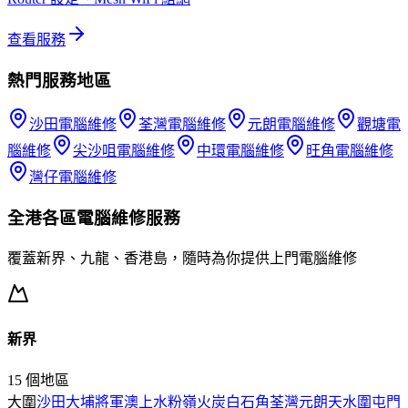
查看服務
熱門服務地區
沙田
電腦維修
荃灣
電腦維修
元朗
電腦維修
觀塘
電
腦維修
尖沙咀
電腦維修
中環
電腦維修
旺角
電腦維修
灣仔
電腦維修
全港各區
電腦維修
服務
覆蓋新界、九龍、香港島，隨時為你提供上門
電腦維修
新界
15
個地區
大圍
沙田
大埔
將軍澳
上水
粉嶺
火炭
白石角
荃灣
元朗
天水圍
屯門