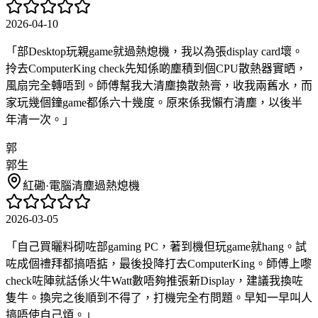
2026-04-10
「
部Desktop玩親game就過熱熄機，我以為張display card壞。
拎去ComputerKing check先知係啲塵積到個CPU散熱器實晒，
風扇完全轉唔到。師傅幫我大清塵換散熱膏，收我兩舊水，而
家玩幾個鐘game都係六十幾度。原來係我懶冇清塵，以後半
年清一次。
」
郭
郭生
紅磡
·
電腦清塵過熱熄機
2026-03-05
「
自己買曬料砌咗部gaming PC，著到機但玩game就hang。試
咗成個禮拜都搞唔掂，最後投降打去ComputerKing。師傅上嚟
check咗陣就話係火牛Watt數唔夠推張新Display，建議我換咗
隻牛。換完之後順到不得了，打機完全冇問題。早知一早叫人
搞唔使自己煩。
」