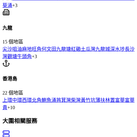
葵涌
+
3
九龍
15
個地區
尖沙咀
油麻地
旺角
何文田
九龍塘
紅磡
土瓜灣
九龍城
深水埗
長沙
灣
觀塘
牛頭角
+
3
香港島
22
個地區
上環
中環
西環
北角
鰂魚涌
筲箕灣
柴灣
黃竹坑
薄扶林
置富
華富
華
貴
+
10
大圍
相關服務