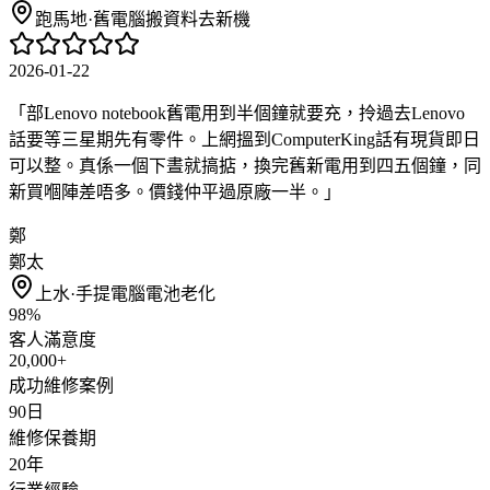
跑馬地
·
舊電腦搬資料去新機
2026-01-22
「
部Lenovo notebook舊電用到半個鐘就要充，拎過去Lenovo
話要等三星期先有零件。上網搵到ComputerKing話有現貨即日
可以整。真係一個下晝就搞掂，換完舊新電用到四五個鐘，同
新買嗰陣差唔多。價錢仲平過原廠一半。
」
鄭
鄭太
上水
·
手提電腦電池老化
98%
客人滿意度
20,000+
成功維修案例
90日
維修保養期
20年