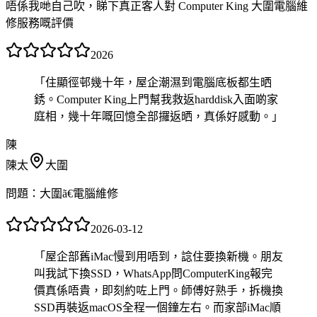
唔係我哋自己吹，睇下真正客人對 Computer King 大圍電腦維
修服務嘅評價
2026
「
住顯徑邨幾十年，屋企潮濕到電腦底板都生晒
銹。Computer King上門幫我救返harddisk入面啲家
庭相，幾十年嘅回憶全部攞返晒，真係好感動。
」
陳
陳太
大圍
問題：
大圍ã€電腦維修
2026-03-12
「
屋企部舊iMac慢到用唔到，諗住要換新機。朋友
叫我試下換SSD，WhatsApp問ComputerKing報完
價真係唔貴，即刻約咗上門。師傅好熟手，拆機換
SSD再裝返macOS全程一個鐘左右。而家部iMac順