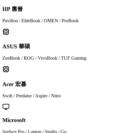
HP 惠普
Pavilion / EliteBook / OMEN / ProBook
ASUS 華碩
ZenBook / ROG / VivoBook / TUF Gaming
Acer 宏碁
Swift / Predator / Aspire / Nitro
Microsoft
Surface Pro / Laptop / Studio / Go