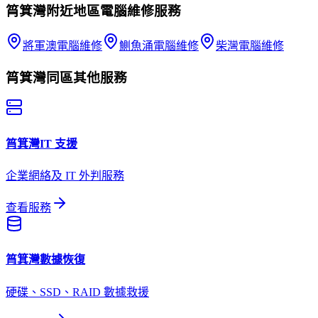
筲箕灣
附近地區
電腦維修
服務
將軍澳
電腦維修
鰂魚涌
電腦維修
柴灣
電腦維修
筲箕灣
同區其他服務
筲箕灣
IT 支援
企業網絡及 IT 外判服務
查看服務
筲箕灣
數據恢復
硬碟、SSD、RAID 數據救援