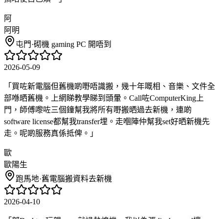
阿
阿明
屯門
·
砌機 gaming PC 開唔到
2026-05-09
「
買咗新電腦但舊機啲嘢唔識搬，幾十年嘅相、音樂、文件全
部喺晒舊機。上網睇教學睇到頭暈。Call咗ComputerKing上
門，師傅嚟咗三個鐘幫我將所有嘢搬晒過去新機，連啲
software license都幫我transfer埋。走嗰陣仲幫我set好晒新機先
走。呢啲服務真係抵俾。
」
歐
歐陽生
跑馬地
·
舊電腦搬資料去新機
2026-04-10