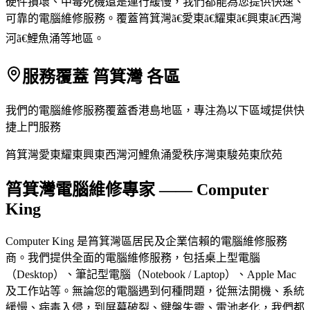
硬件損壞、中毒死機還是運行緩慢，我們都能為您提供快速、
可靠的電腦維修服務。覆蓋筲箕灣ã€愛東ã€耀東ã€興東ã€西灣
河ã€鯉魚涌等地區。
服務覆蓋 筲箕灣 各區
我們的電腦維修服務覆蓋香港島地區，專注為以下區域提供快
捷上門服務
筲箕灣
愛東
耀東
興東
西灣河
鯉魚涌
愛秩序灣
東駿苑
東欣苑
筲箕灣電腦維修專家 —— Computer
King
Computer King 是筲箕灣區居民及企業信賴的電腦維修服務
商。我們提供全面的電腦維修服務，包括桌上型電腦
（Desktop）、筆記型電腦（Notebook / Laptop）、Apple Mac
及工作站等。無論您的電腦遇到何種問題，從無法開機、系統
緩慢、病毒入侵，到屏幕破裂、鍵盤失靈、電池老化，我們都