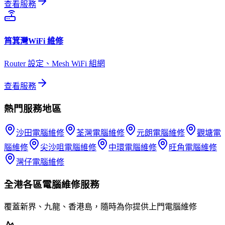
查看服務
筲箕灣
WiFi 維修
Router 設定、Mesh WiFi 組網
查看服務
熱門服務地區
沙田
電腦維修
荃灣
電腦維修
元朗
電腦維修
觀塘
電
腦維修
尖沙咀
電腦維修
中環
電腦維修
旺角
電腦維修
灣仔
電腦維修
全港各區
電腦維修
服務
覆蓋新界、九龍、香港島，隨時為你提供上門
電腦維修