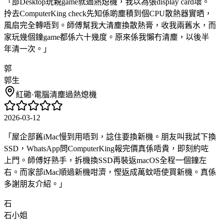
「
部Desktop玩親game就過熱熄機，我以為張display card壞。
拎去ComputerKing check先知係啲塵積到個CPU散熱器實晒，
風扇完全轉唔到。師傅幫我大清塵換散熱膏，收我兩舊水，而
家玩幾個鐘game都係六十幾度。原來係我懶冇清塵，以後半
年清一次。
」
郭
郭生
紅磡
·
電腦清塵過熱熄機
2026-03-12
「
屋企部舊iMac慢到用唔到，諗住要換新機。朋友叫我試下換
SSD，WhatsApp問ComputerKing報完價真係唔貴，即刻約咗
上門。師傅好熟手，拆機換SSD再裝返macOS全程一個鐘左
右。而家部iMac順過新機咁濟，慳返成萬蚊唔使買新機。真係
多謝朋友介紹。
」
石
石小姐