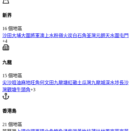
新界
16
個地區
沙田
大埔
大圍
將軍澳
上水
粉嶺
火炭
白石角
荃灣
元朗
天水圍
屯門
+
4
九龍
15
個地區
尖沙咀
油麻地
旺角
何文田
九龍塘
紅磡
土瓜灣
九龍城
深水埗
長沙
灣
觀塘
牛頭角
+
3
香港島
21
個地區