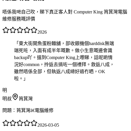
唔係我哋自己吹，睇下真正客人對 Computer King 筲箕灣電腦
維修服務嘅評價
2026
「
東大街開魚蛋粉麵舖，部收銀機個harddisk無端
端死咗，入面有成半年嘅數。做小生意嘅邊會識
backup吖。搵到Computer King上嚟睇，話呢啲情
況好common，拎返去搞咗一個禮拜。救返八成，
雖然唔係全部，但執返八成總好過冇晒，OK
啦。
」
明
明叔
筲箕灣
問題：
筲箕灣ã€電腦維修
2026-03-05