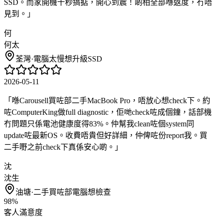
SSD。而家開機十秒搞掂，開心到震！啲相全部喺返度，冇唔
見到。
」
何
何太
荃灣
·
電腦太慢想升級SSD
2026-05-11
「
喺Carousell買咗部二手MacBook Pro，唔放心想check下。約
咗ComputerKing做full diagnostic，佢哋check咗成個鐘，話部機
冇問題只係電池健康度得83%。仲幫我clean咗個system同
update咗最新OS。收費唔貴但好詳細，仲俾咗份report我。買
二手嘢之前check下真係安心啲。
」
沈
沈生
油塘
·
二手買咗部電腦想檢查
98%
客人滿意度