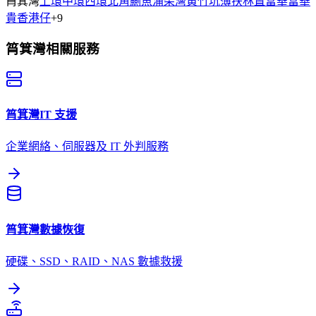
筲箕灣
上環
中環
西環
北角
鰂魚涌
柴灣
黃竹坑
薄扶林
置富
華富
華
貴
香港仔
+
9
筲箕灣
相關服務
筲箕灣
IT 支援
企業網絡、伺服器及 IT 外判服務
筲箕灣
數據恢復
硬碟、SSD、RAID、NAS 數據救援