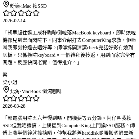
粉嶺
·
iMac 換SSD
2026-02-14
「
朝早趕住返工成杯咖啡倒咗落MacBook keyboard，即時熄咗
機都見到畫面閃咗下。同事介紹打去ComputerKing求救，佢哋
叫我即刻拎過去唔好等。師傅拆開清潔check完話好彩冇燒到
底板，只係換咗keyboard。一個禮拜後拎返，用到而家完全冇
問題。反應快同老實，值得推介。
」
梁
梁小姐
北角
·
MacBook 倒瀉咖啡
2026-03-28
「
部電腦用咗五六年慢到嘔，開機要等五分鐘。阿仔叫我換
SSD但我唔識搞，上網搵到ComputerKing上門換SSD服務。師
傅上嚟半個鐘就搞掂晒，仲幫我將舊harddisk啲嘢搬晒過去新