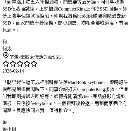
「
部電腦用咗五六年慢到嘔，開機要等五分鐘。阿仔叫我換
SSD但我唔識搞，上網搵到ComputerKing上門換SSD服務。師
傅上嚟半個鐘就搞掂晒，仲幫我將舊harddisk啲嘢搬晒過去新
SSD。而家開機十秒搞掂，開心到震！啲相全部喺返度，冇唔
見到。
」
何
何太
荃灣
·
電腦太慢想升級SSD
2026-02-14
「
朝早趕住返工成杯咖啡倒咗落MacBook keyboard，即時熄咗
機都見到畫面閃咗下。同事介紹打去ComputerKing求救，佢哋
叫我即刻拎過去唔好等。師傅拆開清潔check完話好彩冇燒到
底板，只係換咗keyboard。一個禮拜後拎返，用到而家完全冇
問題。反應快同老實，值得推介。
」
梁
梁小姐