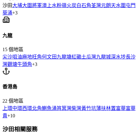
沙田
大埔
大圍
將軍澳
上水
粉嶺
火炭
白石角
荃灣
元朗
天水圍
屯門
葵涌
+
3
九龍
15
個地區
尖沙咀
油麻地
旺角
何文田
九龍塘
紅磡
土瓜灣
九龍城
深水埗
長沙
灣
觀塘
牛頭角
+
3
香港島
22
個地區
上環
中環
西環
北角
鰂魚涌
筲箕灣
柴灣
黃竹坑
薄扶林
置富
華富
華
貴
+
10
沙田
相關服務