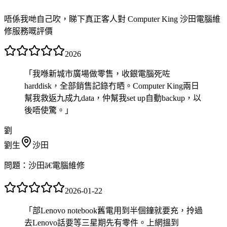
唔係我哋自己吹，睇下真正客人對 Computer King 沙田電腦維
修服務嘅評價
2026
「
我喺新城市廣場做零售，收銀電腦死咗
harddisk，全部銷售記錄冇晒。Computer King兩日
幫我救返九成九data，仲幫我set up自動backup，以
後唔使驚。
」
劉
劉生
沙田
問題：
沙田ã€電腦維修
2026-01-22
「
部Lenovo notebook舊電用到半個鐘就要充，拎過
去Lenovo話要等三星期先有零件。上網搵到