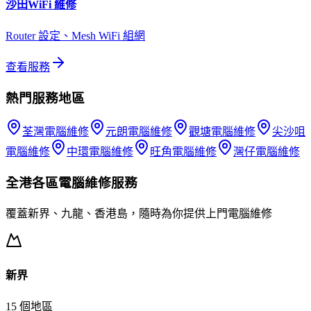
沙田
WiFi 維修
Router 設定、Mesh WiFi 組網
查看服務
熱門服務地區
荃灣
電腦維修
元朗
電腦維修
觀塘
電腦維修
尖沙咀
電腦維修
中環
電腦維修
旺角
電腦維修
灣仔
電腦維修
全港各區
電腦維修
服務
覆蓋新界、九龍、香港島，隨時為你提供上門
電腦維修
新界
15
個地區