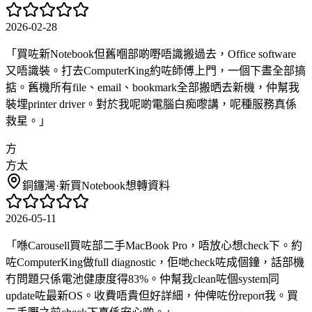
2026-02-28
「
買咗新Notebook但舊嗰部啲嘢唔識搬過去，Office software
又唔識裝。打去ComputerKing約咗師傅上門，一個下晝全部搞
掂。舊機所有file、email、bookmark全部搬晒去新機，仲幫我
裝埋printer driver。對於我呢啲電腦白痴嚟講，呢種服務真係
救星。
」
方
方太
銅鑼灣
·
新買Notebook想轉資料
2026-05-11
「
喺Carousell買咗部二手MacBook Pro，唔放心想check下。約
咗ComputerKing做full diagnostic，佢哋check咗成個鐘，話部機
冇問題只係電池健康度得83%。仲幫我clean咗個system同
update咗最新OS。收費唔貴但好詳細，仲俾咗份report我。買