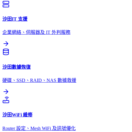
沙田
IT 支援
企業網絡、伺服器及 IT 外判服務
沙田
數據恢復
硬碟、SSD、RAID、NAS 數據救援
沙田
WiFi 維修
Router 設定、Mesh WiFi 及訊號優化