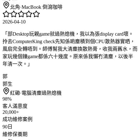
北角
·
MacBook 倒瀉咖啡
2026-04-10
「
部Desktop玩親game就過熱熄機，我以為張display card壞。
拎去ComputerKing check先知係啲塵積到個CPU散熱器實晒，
風扇完全轉唔到。師傅幫我大清塵換散熱膏，收我兩舊水，而
家玩幾個鐘game都係六十幾度。原來係我懶冇清塵，以後半
年清一次。
」
郭
郭生
紅磡
·
電腦清塵過熱熄機
98%
客人滿意度
20,000+
成功維修案例
90日
維修保養期