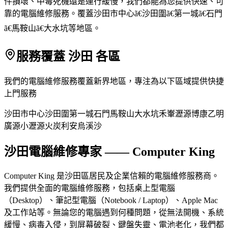
件損壞、中毒死機還是運行緩慢，我們都能為您提供快速、可
靠的電腦維修服務。覆蓋沙田市中心ã€沙田圍ã€第一城ã€石門
ã€馬鞍山ã€大水坑等地區。
服務覆蓋 沙田 各區
我們的電腦維修服務覆蓋新界地區，專注為以下區域提供快捷
上門服務
沙田市中心
沙田圍
第一城
石門
馬鞍山
大水坑
禾輋
瀝源
博康
乙明
廣源
小瀝源
火炭
利安
烏溪沙
沙田電腦維修專家 —— Computer King
Computer King 是沙田區居民及企業信賴的電腦維修服務商。
我們提供全面的電腦維修服務，包括桌上型電腦
（Desktop）、筆記型電腦（Notebook / Laptop）、Apple Mac
及工作站等。無論您的電腦遇到何種問題，從無法開機、系統
緩慢、病毒入侵，到屏幕破裂、鍵盤失靈、電池老化，我們都