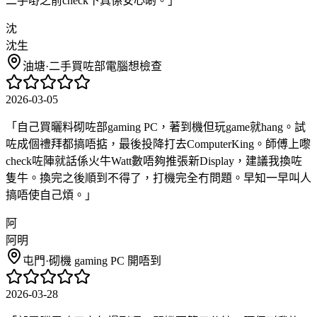
二手嘢之前check下真係安心啲。
」
沈
沈生
油塘
·
二手買咗部電腦想檢查
2026-03-05
「
自己買曬料砌咗部gaming PC，著到機但玩game就hang。試
咗成個禮拜都搞唔掂，最後投降打去ComputerKing。師傅上嚟
check咗陣就話係火牛Watt數唔夠推張新Display，建議我換咗
隻牛。換完之後順到不得了，打機完全冇問題。早知一早叫人
搞唔使自己煩。
」
阿
阿明
屯門
·
砌機 gaming PC 開唔到
2026-03-28