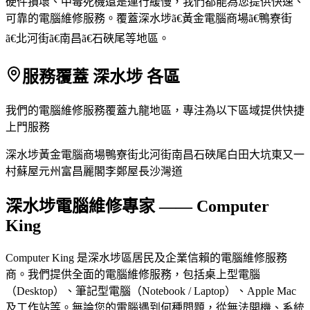
硬件損壞、中毒死機還是運行緩慢，我們都能為您提供快速、
可靠的電腦維修服務。覆蓋深水埗ã€黃金電腦商場ã€鴨寮街
ã€北河街ã€南昌ã€石硤尾等地區。
服務覆蓋 深水埗 各區
我們的電腦維修服務覆蓋九龍地區，專注為以下區域提供快捷
上門服務
深水埗
黃金電腦商場
鴨寮街
北河街
南昌
石硤尾
白田
大坑東
又一
村
蘇屋
元州
富昌
麗閣
李鄭屋
長沙灣道
深水埗電腦維修專家 —— Computer
King
Computer King 是深水埗區居民及企業信賴的電腦維修服務
商。我們提供全面的電腦維修服務，包括桌上型電腦
（Desktop）、筆記型電腦（Notebook / Laptop）、Apple Mac
及工作站等。無論您的電腦遇到何種問題，從無法開機、系統