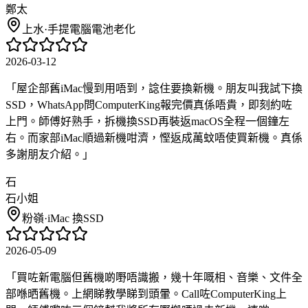
鄭太
上水
·
手提電腦電池老化
2026-03-12
「
屋企部舊iMac慢到用唔到，諗住要換新機。朋友叫我試下換
SSD，WhatsApp問ComputerKing報完價真係唔貴，即刻約咗
上門。師傅好熟手，拆機換SSD再裝返macOS全程一個鐘左
右。而家部iMac順過新機咁濟，慳返成萬蚊唔使買新機。真係
多謝朋友介紹。
」
石
石小姐
粉嶺
·
iMac 換SSD
2026-05-09
「
買咗新電腦但舊機啲嘢唔識搬，幾十年嘅相、音樂、文件全
部喺晒舊機。上網睇教學睇到頭暈。Call咗ComputerKing上