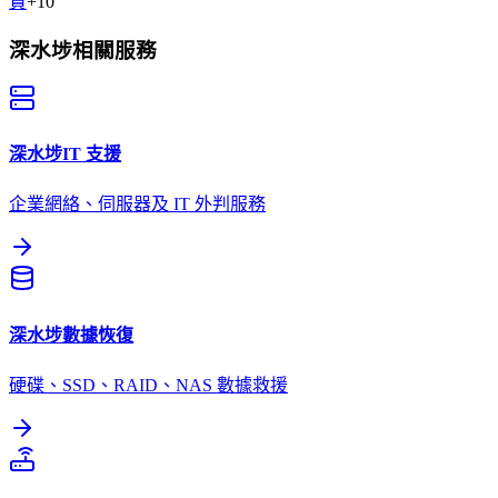
貴
+
10
深水埗
相關服務
深水埗
IT 支援
企業網絡、伺服器及 IT 外判服務
深水埗
數據恢復
硬碟、SSD、RAID、NAS 數據救援