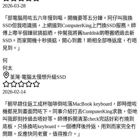
2026-03-28
「
部電腦用咗五六年慢到嘔，開機要等五分鐘。阿仔叫我換
SSD但我唔識搞，上網搵到ComputerKing上門換SSD服務。師
傅上嚟半個鐘就搞掂晒，仲幫我將舊harddisk啲嘢搬晒過去新
SSD。而家開機十秒搞掂，開心到震！啲相全部喺返度，冇唔
見到。
」
何
何太
荃灣
·
電腦太慢想升級SSD
2026-02-14
「
朝早趕住返工成杯咖啡倒咗落MacBook keyboard，即時熄咗
機都見到畫面閃咗下。同事介紹打去ComputerKing求救，佢哋
叫我即刻拎過去唔好等。師傅拆開清潔check完話好彩冇燒到
底板，只係換咗keyboard。一個禮拜後拎返，用到而家完全冇
問題。反應快同老實，值得推介。
」