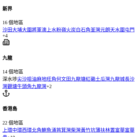
新界
16
個地區
沙田
大埔
大圍
將軍澳
上水
粉嶺
火炭
白石角
荃灣
元朗
天水圍
屯門
+
4
九龍
14
個地區
深水埗
尖沙咀
油麻地
旺角
何文田
九龍塘
紅磡
土瓜灣
九龍城
長沙
灣
觀塘
牛頭角
九龍灣
+
2
香港島
22
個地區
上環
中環
西環
北角
鰂魚涌
筲箕灣
柴灣
黃竹坑
薄扶林
置富
華富
華