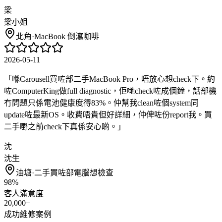
梁
梁小姐
北角
·
MacBook 倒瀉咖啡
2026-05-11
「
喺Carousell買咗部二手MacBook Pro，唔放心想check下。約
咗ComputerKing做full diagnostic，佢哋check咗成個鐘，話部機
冇問題只係電池健康度得83%。仲幫我clean咗個system同
update咗最新OS。收費唔貴但好詳細，仲俾咗份report我。買
二手嘢之前check下真係安心啲。
」
沈
沈生
油塘
·
二手買咗部電腦想檢查
98%
客人滿意度
20,000+
成功維修案例