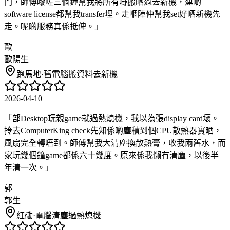
門，師傅嚟咗三個鐘幫我將所有嘢搬晒過去新機，連啲
software license都幫我transfer埋。走嗰陣仲幫我set好晒新機先
走。呢啲服務真係抵俾。
」
歐
歐陽生
跑馬地
·
舊電腦搬資料去新機
2026-04-10
「
部Desktop玩親game就過熱熄機，我以為張display card壞。
拎去ComputerKing check先知係啲塵積到個CPU散熱器實晒，
風扇完全轉唔到。師傅幫我大清塵換散熱膏，收我兩舊水，而
家玩幾個鐘game都係六十幾度。原來係我懶冇清塵，以後半
年清一次。
」
郭
郭生
紅磡
·
電腦清塵過熱熄機