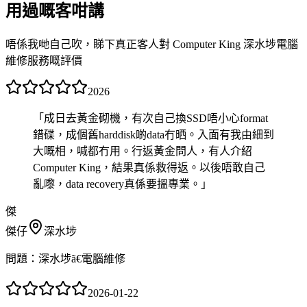
用過嘅客咁講
唔係我哋自己吹，睇下真正客人對 Computer King 深水埗電腦
維修服務嘅評價
2026
「
成日去黃金砌機，有次自己換SSD唔小心format
錯碟，成個舊harddisk啲data冇晒。入面有我由細到
大嘅相，喊都冇用。行返黃金問人，有人介紹
Computer King，結果真係救得返。以後唔敢自己
亂嚟，data recovery真係要搵專業。
」
傑
傑仔
深水埗
問題：
深水埗ã€電腦維修
2026-01-22