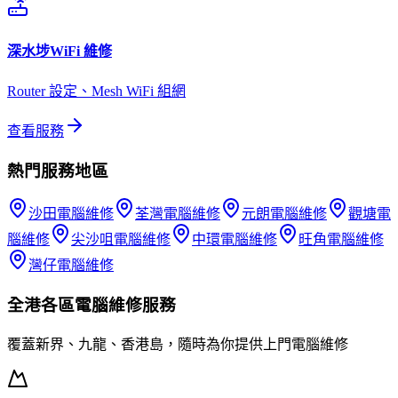
深水埗
WiFi 維修
Router 設定、Mesh WiFi 組網
查看服務
熱門服務地區
沙田
電腦維修
荃灣
電腦維修
元朗
電腦維修
觀塘
電
腦維修
尖沙咀
電腦維修
中環
電腦維修
旺角
電腦維修
灣仔
電腦維修
全港各區
電腦維修
服務
覆蓋新界、九龍、香港島，隨時為你提供上門
電腦維修