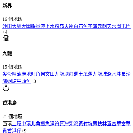
新界
16
個地區
沙田
大埔
大圍
將軍澳
上水
粉嶺
火炭
白石角
荃灣
元朗
天水圍
屯門
+
4
九龍
15
個地區
尖沙咀
油麻地
旺角
何文田
九龍塘
紅磡
土瓜灣
九龍城
深水埗
長沙
灣
觀塘
牛頭角
+
3
香港島
21
個地區
西環
上環
中環
北角
鰂魚涌
筲箕灣
柴灣
黃竹坑
薄扶林
置富
華富
華
貴
香港仔
+
9