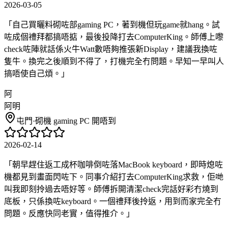
2026-03-05
「
自己買曬料砌咗部gaming PC，著到機但玩game就hang。試
咗成個禮拜都搞唔掂，最後投降打去ComputerKing。師傅上嚟
check咗陣就話係火牛Watt數唔夠推張新Display，建議我換咗
隻牛。換完之後順到不得了，打機完全冇問題。早知一早叫人
搞唔使自己煩。
」
阿
阿明
屯門
·
砌機 gaming PC 開唔到
2026-02-14
「
朝早趕住返工成杯咖啡倒咗落MacBook keyboard，即時熄咗
機都見到畫面閃咗下。同事介紹打去ComputerKing求救，佢哋
叫我即刻拎過去唔好等。師傅拆開清潔check完話好彩冇燒到
底板，只係換咗keyboard。一個禮拜後拎返，用到而家完全冇
問題。反應快同老實，值得推介。
」