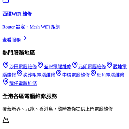
西環
WiFi 維修
Router 設定、Mesh WiFi 組網
查看服務
熱門服務地區
沙田
電腦維修
荃灣
電腦維修
元朗
電腦維修
觀塘
電
腦維修
尖沙咀
電腦維修
中環
電腦維修
旺角
電腦維修
灣仔
電腦維修
全港各區
電腦維修
服務
覆蓋新界、九龍、香港島，隨時為你提供上門
電腦維修