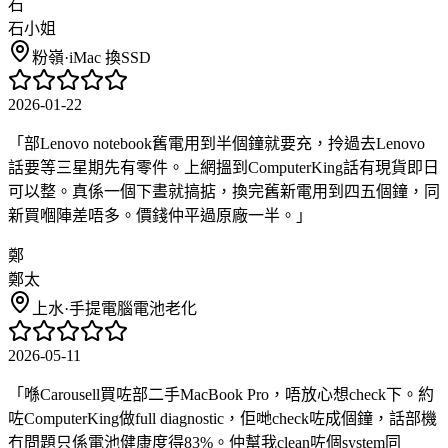
石
石小姐
粉嶺
·
iMac 換SSD
2026-01-22
「
部Lenovo notebook舊電用到半個鐘就要充，拎過去Lenovo
話要等三星期先有零件。上網搵到ComputerKing話有現貨即日
可以整。真係一個下晝就搞掂，換完舊新電用到四五個鐘，同
新買嗰陣差唔多。價錢仲平過原廠一半。
」
鄭
鄭太
上水
·
手提電腦電池老化
2026-05-11
「
喺Carousell買咗部二手MacBook Pro，唔放心想check下。約
咗ComputerKing做full diagnostic，佢哋check咗成個鐘，話部機
冇問題只係電池健康度得83%。仲幫我clean咗個system同