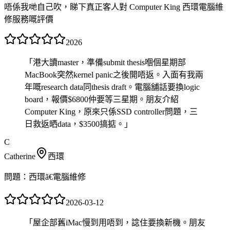
唔係我哋自己吹，睇下真正客人對 Computer King 西環電腦維
修服務嘅評價
2026
「
港大讀master，準備submit thesis嗰個星期部
MacBook突然kernel panic之後開唔返。入面有我兩
年嘅research data同thesis draft。電腦舖話要換logic
board，報價$6800仲要等三星期。朋友介紹
Computer King，原來只係SSD controller問題，三
日救返晒data，$3500搞掂。
」
C
Catherine
西環
問題：
西環ã€電腦維修
2026-03-12
「
屋企部舊iMac慢到用唔到，諗住要換新機。朋友