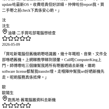
update咗最新OS。收費唔貴但好詳細，仲俾咗份report我。買
二手嘢之前check下真係安心啲。
」
沈
沈生
油塘
·
二手買咗部電腦想檢查
2026-05-09
「
買咗新電腦但舊機啲嘢唔識搬，幾十年嘅相、音樂、文件全
部喺晒舊機。上網睇教學睇到頭暈。Call咗ComputerKing上
門，師傅嚟咗三個鐘幫我將所有嘢搬晒過去新機，連啲
software license都幫我transfer埋。走嗰陣仲幫我set好晒新機先
走。呢啲服務真係抵俾。
」
歐
歐陽生
跑馬地
·
舊電腦搬資料去新機