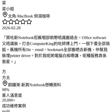
梁
梁小姐
北角
·
MacBook 倒瀉咖啡
2026-02-28
「
買咗新Notebook但舊嗰部啲嘢唔識搬過去，Office software
又唔識裝。打去ComputerKing約咗師傅上門，一個下晝全部搞
掂。舊機所有file、email、bookmark全部搬晒去新機，仲幫我
裝埋printer driver。對於我呢啲電腦白痴嚟講，呢種服務真係
救星。
」
方
方太
銅鑼灣
·
新買Notebook想轉資料
98%
客人滿意度
20,000+
成功維修案例
90日