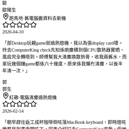
歐
歐陽生
跑馬地
·
舊電腦搬資料去新機
2026-04-10
「
部Desktop玩親game就過熱熄機，我以為張display card壞。
拎去ComputerKing check先知係啲塵積到個CPU散熱器實晒，
風扇完全轉唔到。師傅幫我大清塵換散熱膏，收我兩舊水，而
家玩幾個鐘game都係六十幾度。原來係我懶冇清塵，以後半
年清一次。
」
郭
郭生
紅磡
·
電腦清塵過熱熄機
2026-02-14
「
朝早趕住返工成杯咖啡倒咗落MacBook keyboard，即時熄咗