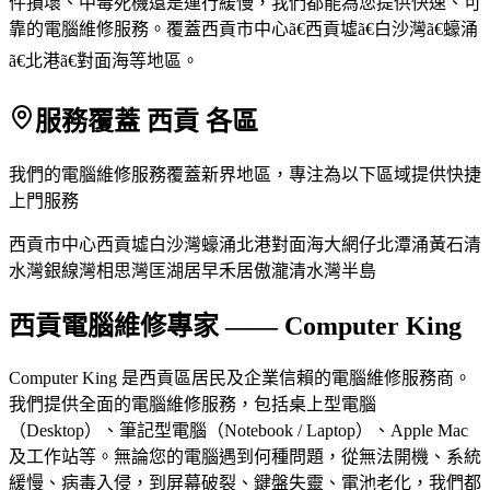
件損壞、中毒死機還是運行緩慢，我們都能為您提供快速、可
靠的電腦維修服務。覆蓋西貢市中心ã€西貢墟ã€白沙灣ã€蠔涌
ã€北港ã€對面海等地區。
服務覆蓋 西貢 各區
我們的電腦維修服務覆蓋新界地區，專注為以下區域提供快捷
上門服務
西貢市中心
西貢墟
白沙灣
蠔涌
北港
對面海
大網仔
北潭涌
黃石
清
水灣
銀線灣
相思灣
匡湖居
早禾居
傲瀧
清水灣半島
西貢電腦維修專家 —— Computer King
Computer King 是西貢區居民及企業信賴的電腦維修服務商。
我們提供全面的電腦維修服務，包括桌上型電腦
（Desktop）、筆記型電腦（Notebook / Laptop）、Apple Mac
及工作站等。無論您的電腦遇到何種問題，從無法開機、系統
緩慢、病毒入侵，到屏幕破裂、鍵盤失靈、電池老化，我們都