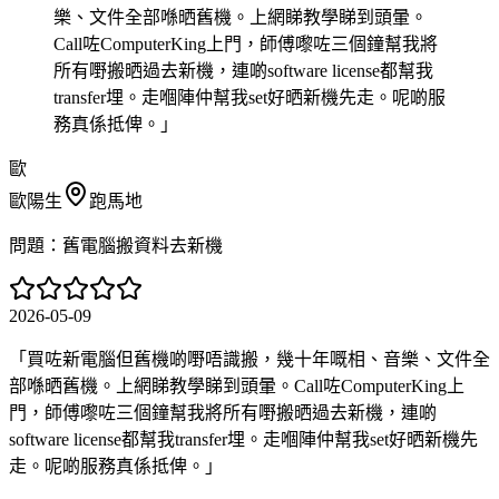
樂、文件全部喺晒舊機。上網睇教學睇到頭暈。
Call咗ComputerKing上門，師傅嚟咗三個鐘幫我將
所有嘢搬晒過去新機，連啲software license都幫我
transfer埋。走嗰陣仲幫我set好晒新機先走。呢啲服
務真係抵俾。
」
歐
歐陽生
跑馬地
問題：
舊電腦搬資料去新機
2026-05-09
「
買咗新電腦但舊機啲嘢唔識搬，幾十年嘅相、音樂、文件全
部喺晒舊機。上網睇教學睇到頭暈。Call咗ComputerKing上
門，師傅嚟咗三個鐘幫我將所有嘢搬晒過去新機，連啲
software license都幫我transfer埋。走嗰陣仲幫我set好晒新機先
走。呢啲服務真係抵俾。
」