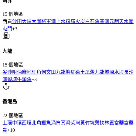
新界
15
個地區
西貢
沙田
大埔
大圍
將軍澳
上水
粉嶺
火炭
白石角
荃灣
元朗
天水圍
屯門
+
3
九龍
15
個地區
尖沙咀
油麻地
旺角
何文田
九龍塘
紅磡
土瓜灣
九龍城
深水埗
長沙
灣
觀塘
牛頭角
+
3
香港島
22
個地區
上環
中環
西環
北角
鰂魚涌
筲箕灣
柴灣
黃竹坑
薄扶林
置富
華富
華
貴
+
10