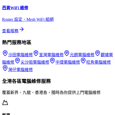
西貢
WiFi 維修
Router 設定、Mesh WiFi 組網
查看服務
熱門服務地區
沙田
電腦維修
荃灣
電腦維修
元朗
電腦維修
觀塘
電
腦維修
尖沙咀
電腦維修
中環
電腦維修
旺角
電腦維修
灣仔
電腦維修
全港各區
電腦維修
服務
覆蓋新界、九龍、香港島，隨時為你提供上門
電腦維修