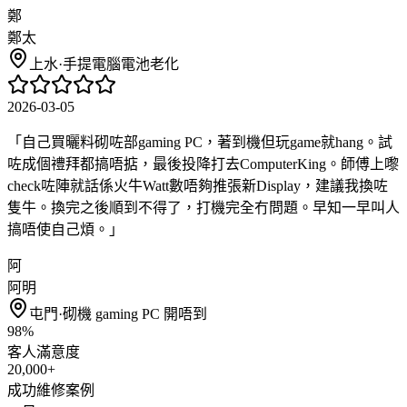
鄭
鄭太
上水
·
手提電腦電池老化
2026-03-05
「
自己買曬料砌咗部gaming PC，著到機但玩game就hang。試
咗成個禮拜都搞唔掂，最後投降打去ComputerKing。師傅上嚟
check咗陣就話係火牛Watt數唔夠推張新Display，建議我換咗
隻牛。換完之後順到不得了，打機完全冇問題。早知一早叫人
搞唔使自己煩。
」
阿
阿明
屯門
·
砌機 gaming PC 開唔到
98%
客人滿意度
20,000+
成功維修案例