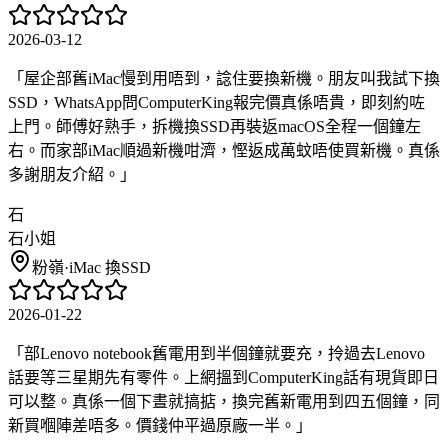
2026-03-12
「
屋企部舊iMac慢到用唔到，諗住要換新機。朋友叫我試下換
SSD，WhatsApp問ComputerKing報完價真係唔貴，即刻約咗
上門。師傅好熟手，拆機換SSD再裝返macOS全程一個鐘左
右。而家部iMac順過新機咁濟，慳返成萬蚊唔使買新機。真係
多謝朋友介紹。
」
石
石小姐
粉嶺
·
iMac 換SSD
2026-01-22
「
部Lenovo notebook舊電用到半個鐘就要充，拎過去Lenovo
話要等三星期先有零件。上網搵到ComputerKing話有現貨即日
可以整。真係一個下晝就搞掂，換完舊新電用到四五個鐘，同
新買嗰陣差唔多。價錢仲平過原廠一半。
」