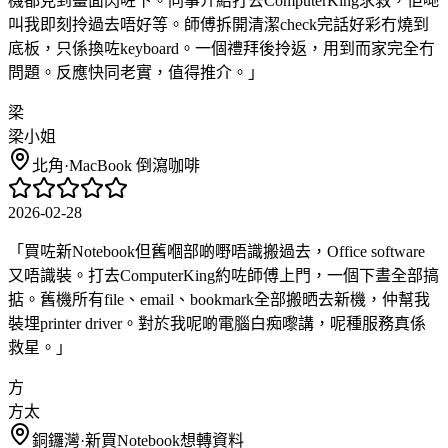
機都見到畫面閃咗下。同事介紹打去ComputerKing求救，佢哋
叫我即刻拎過去唔好等。師傅拆開清潔check完話好彩冇燒到
底板，只係換咗keyboard。一個禮拜後拎返，用到而家完全冇
問題。反應快同老實，值得推介。
」
梁
梁小姐
北角
·
MacBook 倒瀉咖啡
2026-02-28
「
買咗新Notebook但舊嗰部啲嘢唔識搬過去，Office software
又唔識裝。打去ComputerKing約咗師傅上門，一個下晝全部搞
掂。舊機所有file、email、bookmark全部搬晒去新機，仲幫我
裝埋printer driver。對於我呢啲電腦白痴嚟講，呢種服務真係
救星。
」
方
方太
銅鑼灣
·
新買Notebook想轉資料