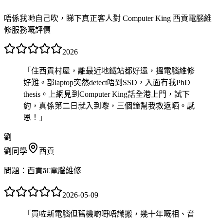
唔係我哋自己吹，睇下真正客人對 Computer King 西貢電腦維
修服務嘅評價
2026
「
住西貢村屋，離最近地鐵站都好遠，搵電腦維修
好難。部laptop突然detect唔到SSD，入面有我PhD
thesis。上網見到Computer King話全港上門，試下
約，真係第二日就入到嚟，三個鐘幫我救返晒。感
恩！
」
劉
劉同學
西貢
問題：
西貢ã€電腦維修
2026-05-09
「
買咗新電腦但舊機啲嘢唔識搬，幾十年嘅相、音