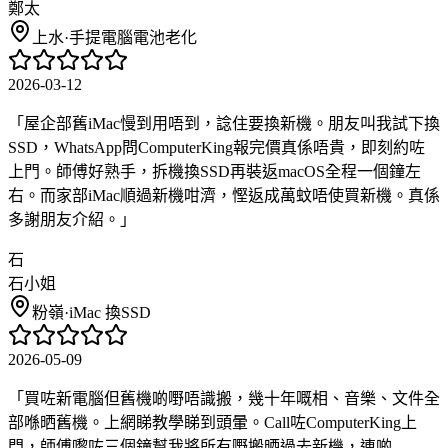
鄭太
上水
·
手提電腦電池老化
2026-03-12
「
屋企部舊iMac慢到用唔到，諗住要換新機。朋友叫我試下換
SSD，WhatsApp問ComputerKing報完價真係唔貴，即刻約咗
上門。師傅好熟手，拆機換SSD再裝返macOS全程一個鐘左
右。而家部iMac順過新機咁濟，慳返成萬蚊唔使買新機。真係
多謝朋友介紹。
」
石
石小姐
粉嶺
·
iMac 換SSD
2026-05-09
「
買咗新電腦但舊機啲嘢唔識搬，幾十年嘅相、音樂、文件全
部喺晒舊機。上網睇教學睇到頭暈。Call咗ComputerKing上
門，師傅嚟咗三個鐘幫我將所有嘢搬晒過去新機，連啲