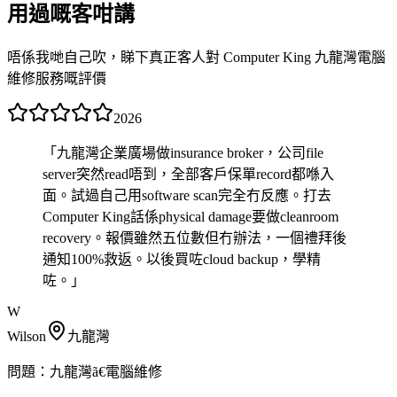
用過嘅客咁講
唔係我哋自己吹，睇下真正客人對 Computer King 九龍灣電腦
維修服務嘅評價
2026
「
九龍灣企業廣場做insurance broker，公司file
server突然read唔到，全部客戶保單record都喺入
面。試過自己用software scan完全冇反應。打去
Computer King話係physical damage要做cleanroom
recovery。報價雖然五位數但冇辦法，一個禮拜後
通知100%救返。以後買咗cloud backup，學精
咗。
」
W
Wilson
九龍灣
問題：
九龍灣ã€電腦維修