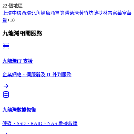
22
個地區
上環
中環
西環
北角
鰂魚涌
筲箕灣
柴灣
黃竹坑
薄扶林
置富
華富
華
貴
+
10
九龍灣
相關服務
九龍灣
IT 支援
企業網絡、伺服器及 IT 外判服務
九龍灣
數據恢復
硬碟、SSD、RAID、NAS 數據救援