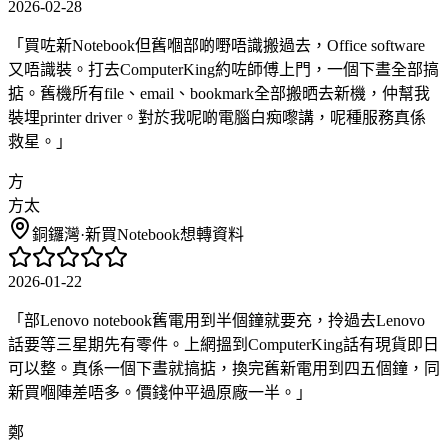
2026-02-28
「
買咗新Notebook但舊嗰部啲嘢唔識搬過去，Office software
又唔識裝。打去ComputerKing約咗師傅上門，一個下晝全部搞
掂。舊機所有file、email、bookmark全部搬晒去新機，仲幫我
裝埋printer driver。對於我呢啲電腦白痴嚟講，呢種服務真係
救星。
」
方
方太
銅鑼灣
·
新買Notebook想轉資料
2026-01-22
「
部Lenovo notebook舊電用到半個鐘就要充，拎過去Lenovo
話要等三星期先有零件。上網搵到ComputerKing話有現貨即日
可以整。真係一個下晝就搞掂，換完舊新電用到四五個鐘，同
新買嗰陣差唔多。價錢仲平過原廠一半。
」
鄭