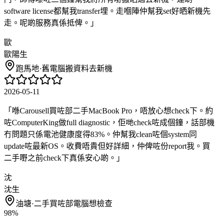
software license都幫我transfer埋。走嗰陣仲幫我set好晒新機先
走。呢啲服務真係抵俾。
」
歐
歐陽生
跑馬地
·
舊電腦搬資料去新機
2026-05-11
「
喺Carousell買咗部二手MacBook Pro，唔放心想check下。約
咗ComputerKing做full diagnostic，佢哋check咗成個鐘，話部機
冇問題只係電池健康度得83%。仲幫我clean咗個system同
update咗最新OS。收費唔貴但好詳細，仲俾咗份report我。買
二手嘢之前check下真係安心啲。
」
沈
沈生
油塘
·
二手買咗部電腦想檢查
98%