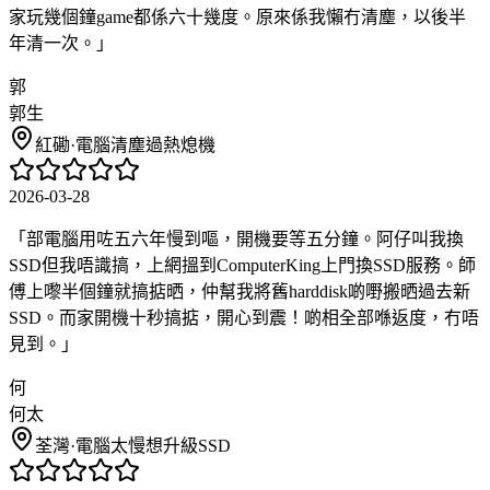
家玩幾個鐘game都係六十幾度。原來係我懶冇清塵，以後半
年清一次。
」
郭
郭生
紅磡
·
電腦清塵過熱熄機
2026-03-28
「
部電腦用咗五六年慢到嘔，開機要等五分鐘。阿仔叫我換
SSD但我唔識搞，上網搵到ComputerKing上門換SSD服務。師
傅上嚟半個鐘就搞掂晒，仲幫我將舊harddisk啲嘢搬晒過去新
SSD。而家開機十秒搞掂，開心到震！啲相全部喺返度，冇唔
見到。
」
何
何太
荃灣
·
電腦太慢想升級SSD