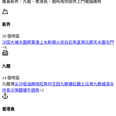
覆蓋新界、九龍、香港島，隨時為你提供上門
電腦維修
新界
16
個地區
沙田
大埔
大圍
將軍澳
上水
粉嶺
火炭
白石角
荃灣
元朗
天水圍
屯門
+
4
九龍
14
個地區
九龍灣
尖沙咀
油麻地
旺角
何文田
九龍塘
紅磡
土瓜灣
九龍城
深水
埗
長沙灣
觀塘
牛頭角
+
2
香港島