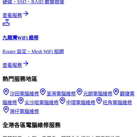
硬碟、SSD、RAID 數據救援
查看服務
九龍灣
WiFi 維修
Router 設定、Mesh WiFi 組網
查看服務
熱門服務地區
沙田
電腦維修
荃灣
電腦維修
元朗
電腦維修
觀塘
電
腦維修
尖沙咀
電腦維修
中環
電腦維修
旺角
電腦維修
灣仔
電腦維修
全港各區
電腦維修
服務