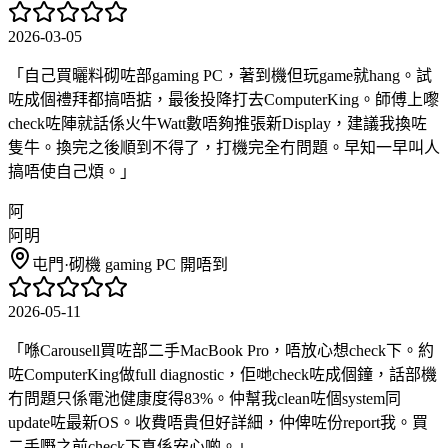
2026-03-05
「
自己買曬料砌咗部gaming PC，著到機但玩game就hang。試
咗成個禮拜都搞唔掂，最後投降打去ComputerKing。師傅上嚟
check咗陣就話係火牛Watt數唔夠推張新Display，建議我換咗
隻牛。換完之後順到不得了，打機完全冇問題。早知一早叫人
搞唔使自己煩。
」
阿
阿明
屯門
·
砌機 gaming PC 開唔到
2026-05-11
「
喺Carousell買咗部二手MacBook Pro，唔放心想check下。約
咗ComputerKing做full diagnostic，佢哋check咗成個鐘，話部機
冇問題只係電池健康度得83%。仲幫我clean咗個system同
update咗最新OS。收費唔貴但好詳細，仲俾咗份report我。買
二手嘢之前check下真係安心啲。
」