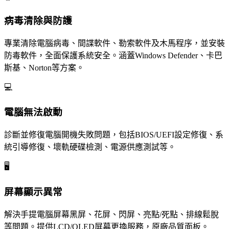
病毒清除與防護
專業清除電腦病毒、間諜軟件、勒索軟件及木馬程序，並安裝
防毒軟件，全面保護系統安全。涵蓋Windows Defender、卡巴
斯基、Norton等方案。
💻
電腦無法啟動
診斷並修復電腦開機失敗問題，包括BIOS/UEFI設定修復、系
統引導修復、壞軌硬碟檢測、電源供應測試等。
🖥️
屏幕顯示異常
解決手提電腦屏幕黑屏、花屏、閃屏、亮點/死點、排線鬆脫
等問題。提供LCD/OLED屏幕更換服務，原廠品質面板。