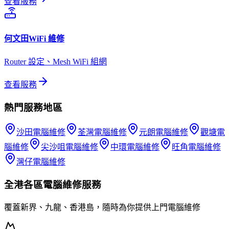
查看服務
何文田
WiFi 維修
Router 設定、Mesh WiFi 組網
查看服務
熱門服務地區
沙田
電腦維修
荃灣
電腦維修
元朗
電腦維修
觀塘
電
腦維修
尖沙咀
電腦維修
中環
電腦維修
旺角
電腦維修
灣仔
電腦維修
全港各區
電腦維修
服務
覆蓋新界、九龍、香港島，隨時為你提供上門
電腦維修