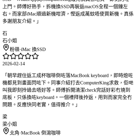
上門。師傅好熟手，拆機換SSD再裝返macOS全程一個鐘左
右。而家部iMac順過新機咁濟，慳返成萬蚊唔使買新機。真係
多謝朋友介紹。
」
石
石小姐
粉嶺
·
iMac 換SSD
2026-02-14
「
朝早趕住返工成杯咖啡倒咗落MacBook keyboard，即時熄咗
機都見到畫面閃咗下。同事介紹打去ComputerKing求救，佢哋
叫我即刻拎過去唔好等。師傅拆開清潔check完話好彩冇燒到
底板，只係換咗keyboard。一個禮拜後拎返，用到而家完全冇
問題。反應快同老實，值得推介。
」
梁
梁小姐
北角
·
MacBook 倒瀉咖啡