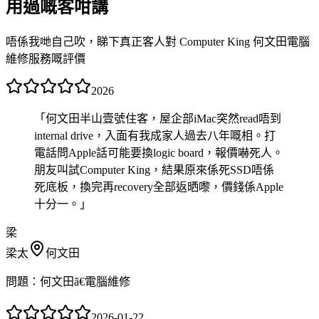
用過嘅客咁講
唔係我哋自己吹，睇下真正客人對 Computer King 何文田電腦
維修服務嘅評價
2026
「
何文田半山壹號住客，屋企部iMac突然read唔到
internal drive，入面有我成家人過去八年嘅相。打
電話問Apple話可能要換logic board，報價嚇死人。
朋友叫試Computer King，結果原來係死SSD唔係
死底板，換完再recovery全部返晒嚟，價錢係Apple
十分一。
」
梁
梁太
何文田
問題：
何文田ã€電腦維修
2026-01-22