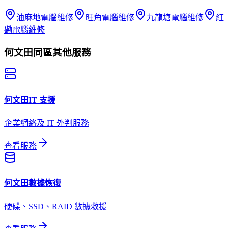
油麻地
電腦維修
旺角
電腦維修
九龍塘
電腦維修
紅
磡
電腦維修
何文田
同區其他服務
何文田
IT 支援
企業網絡及 IT 外判服務
查看服務
何文田
數據恢復
硬碟、SSD、RAID 數據救援