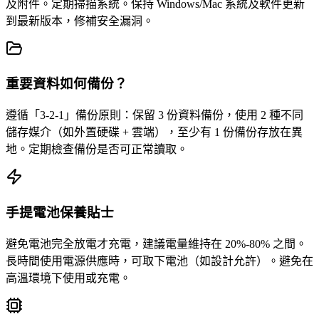
及附件。定期掃描系統。保持 Windows/Mac 系統及軟件更新
到最新版本，修補安全漏洞。
重要資料如何備份？
遵循「3-2-1」備份原則：保留 3 份資料備份，使用 2 種不同
儲存媒介（如外置硬碟 + 雲端），至少有 1 份備份存放在異
地。定期檢查備份是否可正常讀取。
手提電池保養貼士
避免電池完全放電才充電，建議電量維持在 20%-80% 之間。
長時間使用電源供應時，可取下電池（如設計允許）。避免在
高溫環境下使用或充電。