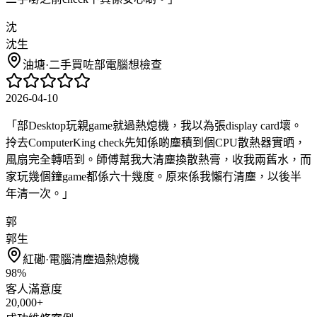
沈
沈生
油塘
·
二手買咗部電腦想檢查
2026-04-10
「
部Desktop玩親game就過熱熄機，我以為張display card壞。
拎去ComputerKing check先知係啲塵積到個CPU散熱器實晒，
風扇完全轉唔到。師傅幫我大清塵換散熱膏，收我兩舊水，而
家玩幾個鐘game都係六十幾度。原來係我懶冇清塵，以後半
年清一次。
」
郭
郭生
紅磡
·
電腦清塵過熱熄機
98%
客人滿意度
20,000+