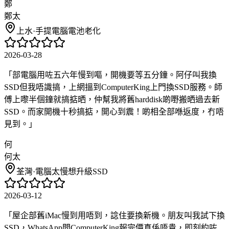
鄭
鄭太
上水
·
手提電腦電池老化
2026-03-28
「
部電腦用咗五六年慢到嘔，開機要等五分鐘。阿仔叫我換
SSD但我唔識搞，上網搵到ComputerKing上門換SSD服務。師
傅上嚟半個鐘就搞掂晒，仲幫我將舊harddisk啲嘢搬晒過去新
SSD。而家開機十秒搞掂，開心到震！啲相全部喺返度，冇唔
見到。
」
何
何太
荃灣
·
電腦太慢想升級SSD
2026-03-12
「
屋企部舊iMac慢到用唔到，諗住要換新機。朋友叫我試下換
SSD，WhatsApp問ComputerKing報完價真係唔貴，即刻約咗