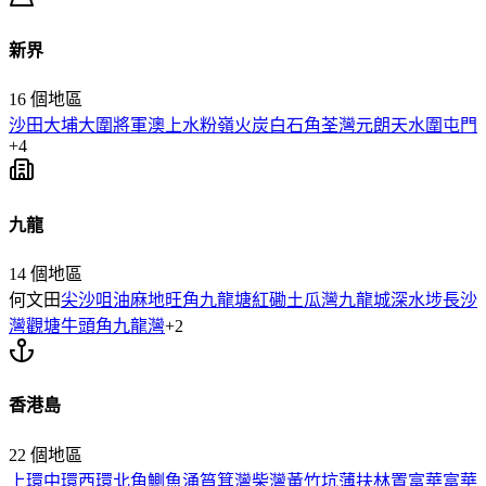
新界
16
個地區
沙田
大埔
大圍
將軍澳
上水
粉嶺
火炭
白石角
荃灣
元朗
天水圍
屯門
+
4
九龍
14
個地區
何文田
尖沙咀
油麻地
旺角
九龍塘
紅磡
土瓜灣
九龍城
深水埗
長沙
灣
觀塘
牛頭角
九龍灣
+
2
香港島
22
個地區
上環
中環
西環
北角
鰂魚涌
筲箕灣
柴灣
黃竹坑
薄扶林
置富
華富
華