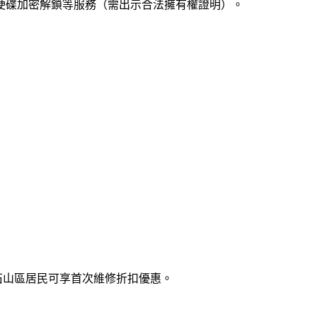
k解鎖、硬碟加密解鎖等服務（需出示合法擁有權證明）。
石山區居民可享首次維修折扣優惠。