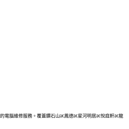
服務。覆蓋鑽石山ã€鳳德ã€星河明居ã€悅庭軒ã€龍