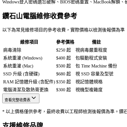
Windows登入密碼遺忘破解、BIOS密碼重置、MacBoo
鑽石山電腦維修收費參考
以下為常見維修項目的參考收費，實際價格以檢測後報價為準
維修項目
參考價格
備註
病毒清除
$250 起
視病毒嚴重程度
系統重灌 (Windows)
$400 起
包驅動程式安裝
系統重灌 (Mac)
$500 起
包 Time Machine 備份
SSD 升級 (含硬碟)
$680 起
視 SSD 容量及型號
RAM 記憶體升級 (含配件)
$350 起
視記憶體規格
電腦清潔及散熱膏更換
$300 起
視機型複雜度
查看完整收費表
* 以上價格僅供參考，最終收費以工程師檢測後報價為準。鑽
支援維修品牌