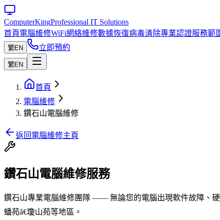
Computer
King
Professional IT Solutions
首頁
電腦維修
WiFi網絡維修
數據恢復
病毒清除
專業認證
服務範
立即預約
繁
EN
繁
EN
首頁
電腦維修
鑽石山電腦維修
返回電腦維修主頁
鑽石山電腦維修服務
鑽石山專業電腦維修團隊 —— 無論您的電腦出現軟件故障、硬件
蟠苑ã€瓊山苑等地區。