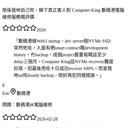
唔係我哋自己吹，睇下真正客人對 Computer King 數碼港電腦
維修服務嘅評價
2026
「
數碼港做Web3 startup，dev server個NVMe SSD
突然死咗，入面有晒smart contract嘅development
history。冇backup，成個project要重寫嘅話至少
delay三個月。Computer King話NVMe recovery難度
好高，但最後用咗十日成功recover 100%。而家我
哋set咗hourly backup，唔好再犯同樣錯誤。
」
E
Eric
數碼港
問題：
數碼港ã€電腦維修
2026-02-28