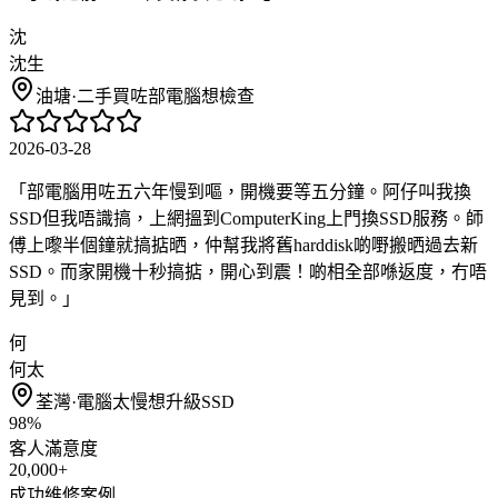
沈
沈生
油塘
·
二手買咗部電腦想檢查
2026-03-28
「
部電腦用咗五六年慢到嘔，開機要等五分鐘。阿仔叫我換
SSD但我唔識搞，上網搵到ComputerKing上門換SSD服務。師
傅上嚟半個鐘就搞掂晒，仲幫我將舊harddisk啲嘢搬晒過去新
SSD。而家開機十秒搞掂，開心到震！啲相全部喺返度，冇唔
見到。
」
何
何太
荃灣
·
電腦太慢想升級SSD
98%
客人滿意度
20,000+
成功維修案例