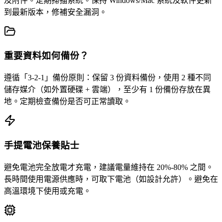
及附件。定期掃描系統。保持 Windows/Mac 系統及軟件更新
到最新版本，修補安全漏洞。
重要資料如何備份？
遵循「3-2-1」備份原則：保留 3 份資料備份，使用 2 種不同
儲存媒介（如外置硬碟 + 雲端），至少有 1 份備份存放在異
地。定期檢查備份是否可正常讀取。
手提電池保養貼士
避免電池完全放電才充電，建議電量維持在 20%-80% 之間。
長時間使用電源供應時，可取下電池（如設計允許）。避免在
高溫環境下使用或充電。