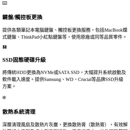
⌨️
鍵盤/觸控板更換
提供各類筆記本電腦鍵盤、觸控板更換服務，包括MacBook蝶
式鍵盤、ThinkPad小紅點鍵盤等，使用原廠或同等品質零件。
💾
SSD固態硬碟升級
將傳統HDD更換為NVMe或SATA SSD，大幅提升系統啟動及
軟件載入速度。提供Samsung、WD、Crucial等品牌SSD升級
方案。
❄️
散熱系統清理
深層清理風扇及散熱片灰塵，更換散熱膏（散熱膏），有效解