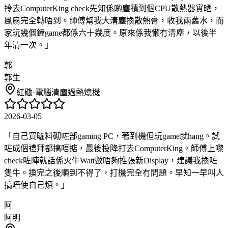
拎去ComputerKing check先知係啲塵積到個CPU散熱器實晒，
風扇完全轉唔到。師傅幫我大清塵換散熱膏，收我兩舊水，而
家玩幾個鐘game都係六十幾度。原來係我懶冇清塵，以後半
年清一次。
」
郭
郭生
紅磡
·
電腦清塵過熱熄機
2026-03-05
「
自己買曬料砌咗部gaming PC，著到機但玩game就hang。試
咗成個禮拜都搞唔掂，最後投降打去ComputerKing。師傅上嚟
check咗陣就話係火牛Watt數唔夠推張新Display，建議我換咗
隻牛。換完之後順到不得了，打機完全冇問題。早知一早叫人
搞唔使自己煩。
」
阿
阿明