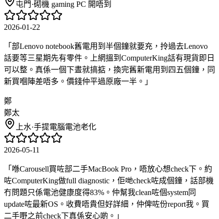
屯門
·
砌機 gaming PC 開唔到
2026-01-22
「
部Lenovo notebook舊電用到半個鐘就要充，拎過去Lenovo
話要等三星期先有零件。上網搵到ComputerKing話有現貨即日
可以整。真係一個下晝就搞掂，換完舊新電用到四五個鐘，同
新買嗰陣差唔多。價錢仲平過原廠一半。
」
鄭
鄭太
上水
·
手提電腦電池老化
2026-05-11
「
喺Carousell買咗部二手MacBook Pro，唔放心想check下。約
咗ComputerKing做full diagnostic，佢哋check咗成個鐘，話部機
冇問題只係電池健康度得83%。仲幫我clean咗個system同
update咗最新OS。收費唔貴但好詳細，仲俾咗份report我。買
二手嘢之前check下真係安心啲。
」