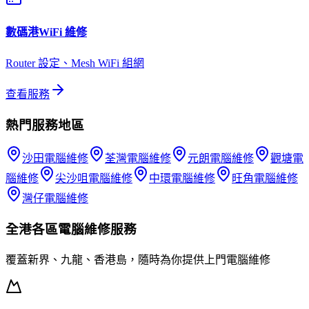
數碼港
WiFi 維修
Router 設定、Mesh WiFi 組網
查看服務
熱門服務地區
沙田
電腦維修
荃灣
電腦維修
元朗
電腦維修
觀塘
電
腦維修
尖沙咀
電腦維修
中環
電腦維修
旺角
電腦維修
灣仔
電腦維修
全港各區
電腦維修
服務
覆蓋新界、九龍、香港島，隨時為你提供上門
電腦維修