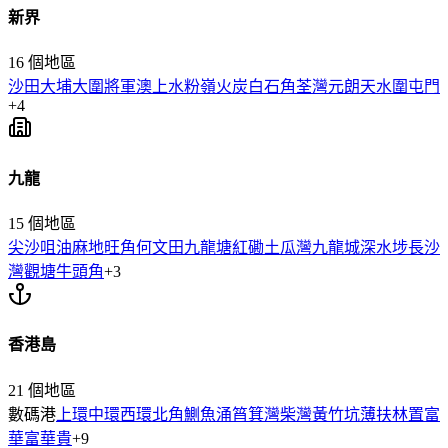
新界
16
個地區
沙田
大埔
大圍
將軍澳
上水
粉嶺
火炭
白石角
荃灣
元朗
天水圍
屯門
+
4
九龍
15
個地區
尖沙咀
油麻地
旺角
何文田
九龍塘
紅磡
土瓜灣
九龍城
深水埗
長沙
灣
觀塘
牛頭角
+
3
香港島
21
個地區
數碼港
上環
中環
西環
北角
鰂魚涌
筲箕灣
柴灣
黃竹坑
薄扶林
置富
華富
華貴
+
9