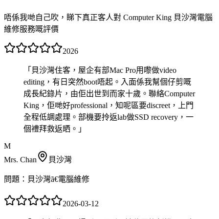
唔係我哋自己吹，睇下真正客人對 Computer King 貝沙灣電腦
維修服務嘅評價
2026
「
貝沙灣住客，屋企有部Mac Pro用嚟做video
editing，有日突然boot唔起。入面係我幫個仔剪嘅
成長紀錄片，由佢出世到而家十歲。聯絡Computer
King，佢哋好professional，知呢區要discreet，上門
全程低調處理。部機要拎返lab做SSD recovery，一
個禮拜救返晒。
」
M
Mrs. Chan
貝沙灣
問題：
貝沙灣ã€電腦維修
2026-03-12