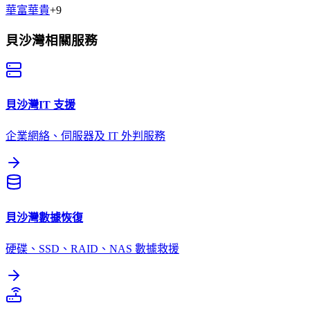
華富
華貴
+
9
貝沙灣
相關服務
貝沙灣
IT 支援
企業網絡、伺服器及 IT 外判服務
貝沙灣
數據恢復
硬碟、SSD、RAID、NAS 數據救援