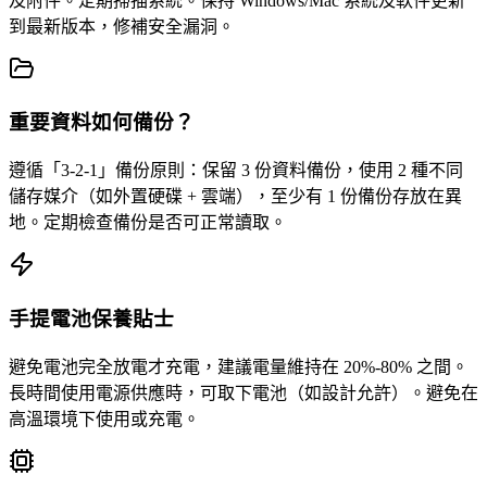
及附件。定期掃描系統。保持 Windows/Mac 系統及軟件更新
到最新版本，修補安全漏洞。
重要資料如何備份？
遵循「3-2-1」備份原則：保留 3 份資料備份，使用 2 種不同
儲存媒介（如外置硬碟 + 雲端），至少有 1 份備份存放在異
地。定期檢查備份是否可正常讀取。
手提電池保養貼士
避免電池完全放電才充電，建議電量維持在 20%-80% 之間。
長時間使用電源供應時，可取下電池（如設計允許）。避免在
高溫環境下使用或充電。