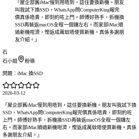
「
屋企部舊iMac慢到用唔到，諗住要換新機。朋友
叫我試下換SSD，WhatsApp問ComputerKing報完
價真係唔貴，即刻約咗上門。師傅好熟手，拆機換
SSD再裝返macOS全程一個鐘左右。而家部iMac順
過新機咁濟，慳返成萬蚊唔使買新機。真係多謝朋
友介紹。
」
石
石小姐
粉嶺
問題：
iMac 換SSD
2026-03-12
「
屋企部舊iMac慢到用唔到，諗住要換新機。朋友叫我試下換
SSD，WhatsApp問ComputerKing報完價真係唔貴，即刻約咗
上門。師傅好熟手，拆機換SSD再裝返macOS全程一個鐘左
右。而家部iMac順過新機咁濟，慳返成萬蚊唔使買新機。真係
多謝朋友介紹。
」