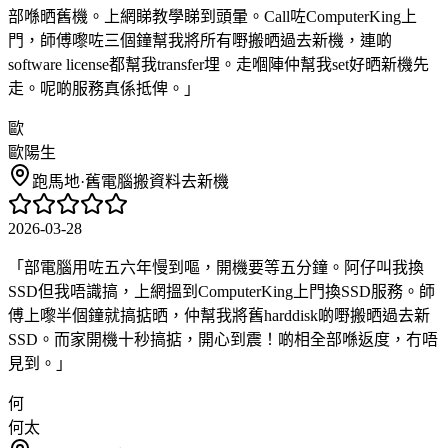
部喺晒舊機。上網睇教學睇到頭暈。Call咗ComputerKing上
門，師傅嚟咗三個鐘幫我將所有嘢搬晒過去新機，連啲
software license都幫我transfer埋。走嗰陣仲幫我set好晒新機先
走。呢啲服務真係抵俾。
」
歐
歐陽生
跑馬地
·
舊電腦搬資料去新機
2026-03-28
「
部電腦用咗五六年慢到嘔，開機要等五分鐘。阿仔叫我換
SSD但我唔識搞，上網搵到ComputerKing上門換SSD服務。師
傅上嚟半個鐘就搞掂晒，仲幫我將舊harddisk啲嘢搬晒過去新
SSD。而家開機十秒搞掂，開心到震！啲相全部喺返度，冇唔
見到。
」
何
何太