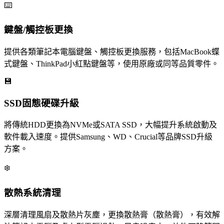
⌨️
鍵盤/觸控板更換
提供各類筆記本電腦鍵盤、觸控板更換服務，包括MacBook蝶
式鍵盤、ThinkPad小紅點鍵盤等，使用原廠或同等品質零件。
💾
SSD固態硬碟升級
將傳統HDD更換為NVMe或SATA SSD，大幅提升系統啟動及
軟件載入速度。提供Samsung、WD、Crucial等品牌SSD升級
方案。
❄️
散熱系統清理
深層清理風扇及散熱片灰塵，更換散熱膏（散熱膏），有效解