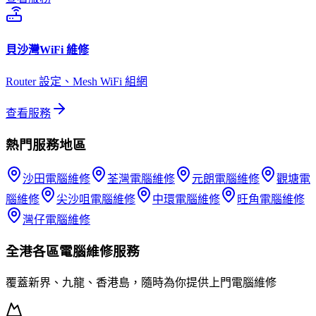
貝沙灣
WiFi 維修
Router 設定、Mesh WiFi 組網
查看服務
熱門服務地區
沙田
電腦維修
荃灣
電腦維修
元朗
電腦維修
觀塘
電
腦維修
尖沙咀
電腦維修
中環
電腦維修
旺角
電腦維修
灣仔
電腦維修
全港各區
電腦維修
服務
覆蓋新界、九龍、香港島，隨時為你提供上門
電腦維修