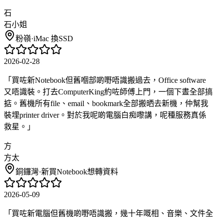
石
石小姐
粉嶺
·
iMac 換SSD
2026-02-28
「
買咗新Notebook但舊嗰部啲嘢唔識搬過去，Office software
又唔識裝。打去ComputerKing約咗師傅上門，一個下晝全部搞
掂。舊機所有file、email、bookmark全部搬晒去新機，仲幫我
裝埋printer driver。對於我呢啲電腦白痴嚟講，呢種服務真係
救星。
」
方
方太
銅鑼灣
·
新買Notebook想轉資料
2026-05-09
「
買咗新電腦但舊機啲嘢唔識搬，幾十年嘅相、音樂、文件全