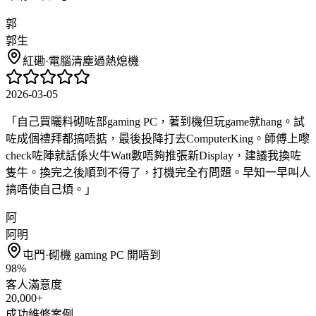
郭
郭生
紅磡
·
電腦清塵過熱熄機
2026-03-05
「
自己買曬料砌咗部gaming PC，著到機但玩game就hang。試
咗成個禮拜都搞唔掂，最後投降打去ComputerKing。師傅上嚟
check咗陣就話係火牛Watt數唔夠推張新Display，建議我換咗
隻牛。換完之後順到不得了，打機完全冇問題。早知一早叫人
搞唔使自己煩。
」
阿
阿明
屯門
·
砌機 gaming PC 開唔到
98%
客人滿意度
20,000+
成功維修案例