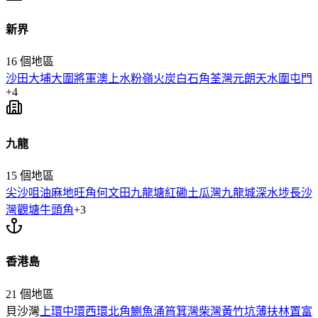
新界
16
個地區
沙田
大埔
大圍
將軍澳
上水
粉嶺
火炭
白石角
荃灣
元朗
天水圍
屯門
+
4
九龍
15
個地區
尖沙咀
油麻地
旺角
何文田
九龍塘
紅磡
土瓜灣
九龍城
深水埗
長沙
灣
觀塘
牛頭角
+
3
香港島
21
個地區
貝沙灣
上環
中環
西環
北角
鰂魚涌
筲箕灣
柴灣
黃竹坑
薄扶林
置富