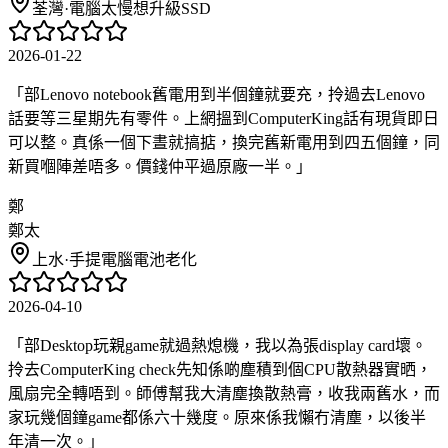
荃灣
·
電腦太慢想升級SSD
2026-01-22
「
部Lenovo notebook舊電用到半個鐘就要充，拎過去Lenovo
話要等三星期先有零件。上網搵到ComputerKing話有現貨即日
可以整。真係一個下晝就搞掂，換完舊新電用到四五個鐘，同
新買嗰陣差唔多。價錢仲平過原廠一半。
」
鄭
鄭太
上水
·
手提電腦電池老化
2026-04-10
「
部Desktop玩親game就過熱熄機，我以為張display card壞。
拎去ComputerKing check先知係啲塵積到個CPU散熱器實晒，
風扇完全轉唔到。師傅幫我大清塵換散熱膏，收我兩舊水，而
家玩幾個鐘game都係六十幾度。原來係我懶冇清塵，以後半
年清一次。
」