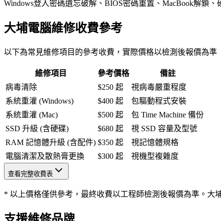
Windows登入密碼遺忘破解、BIOS密碼重置、MacBoo
大埔電腦維修收費參考
以下為常見維修項目的參考收費，實際價格以檢測後報價為準
維修項目
參考價格
備註
病毒清除
$250 起
視病毒嚴重程度
系統重灌 (Windows)
$400 起
包驅動程式安裝
系統重灌 (Mac)
$500 起
包 Time Machine 備份
SSD 升級 (含硬碟)
$680 起
視 SSD 容量及型號
RAM 記憶體升級 (含配件)
$350 起
視記憶體規格
電腦清潔及散熱膏更換
$300 起
視機型複雜度
查看完整收費表
* 以上價格僅供參考，最終收費以工程師檢測後報價為準。大
支援維修品牌