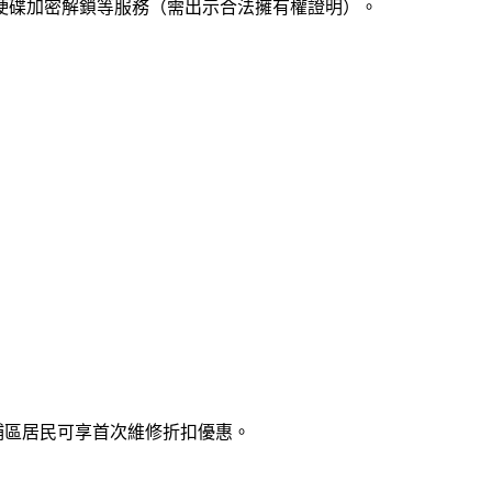
k解鎖、硬碟加密解鎖等服務（需出示合法擁有權證明）。
埔區居民可享首次維修折扣優惠。