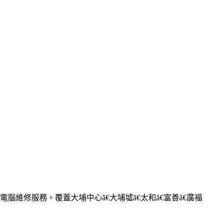
務。覆蓋大埔中心ã€大埔墟ã€太和ã€富善ã€廣福