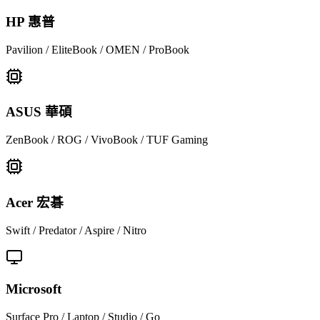
HP 惠普
Pavilion / EliteBook / OMEN / ProBook
ASUS 華碩
ZenBook / ROG / VivoBook / TUF Gaming
Acer 宏碁
Swift / Predator / Aspire / Nitro
Microsoft
Surface Pro / Laptop / Studio / Go