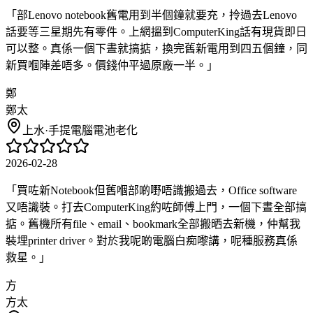
「
部Lenovo notebook舊電用到半個鐘就要充，拎過去Lenovo
話要等三星期先有零件。上網搵到ComputerKing話有現貨即日
可以整。真係一個下晝就搞掂，換完舊新電用到四五個鐘，同
新買嗰陣差唔多。價錢仲平過原廠一半。
」
鄭
鄭太
上水
·
手提電腦電池老化
2026-02-28
「
買咗新Notebook但舊嗰部啲嘢唔識搬過去，Office software
又唔識裝。打去ComputerKing約咗師傅上門，一個下晝全部搞
掂。舊機所有file、email、bookmark全部搬晒去新機，仲幫我
裝埋printer driver。對於我呢啲電腦白痴嚟講，呢種服務真係
救星。
」
方
方太