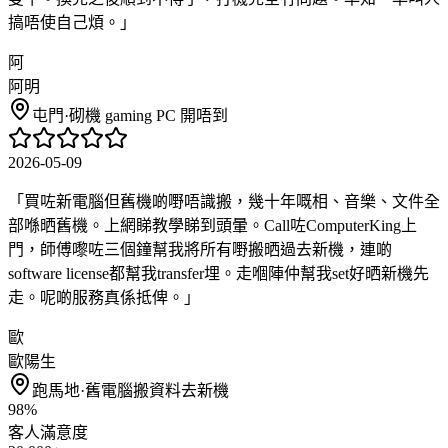
搞唔使自己煩。
」
阿
阿明
屯門
·
砌機 gaming PC 開唔到
2026-05-09
「
買咗新電腦但舊機啲嘢唔識搬，幾十年嘅相、音樂、文件全
部喺晒舊機。上網睇教學睇到頭暈。Call咗ComputerKing上
門，師傅嚟咗三個鐘幫我將所有嘢搬晒過去新機，連啲
software license都幫我transfer埋。走嗰陣仲幫我set好晒新機先
走。呢啲服務真係抵俾。
」
歐
歐陽生
跑馬地
·
舊電腦搬資料去新機
98%
客人滿意度