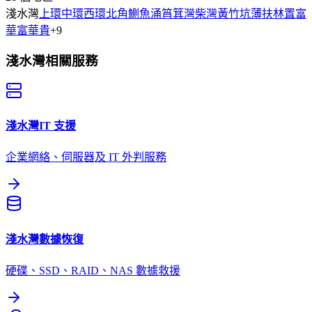
淺水灣
上環
中環
西環
北角
鰂魚涌
筲箕灣
柴灣
黃竹坑
薄扶林
置富
華富
華貴
+
9
淺水灣
相關服務
淺水灣
IT 支援
企業網絡、伺服器及 IT 外判服務
淺水灣
數據恢復
硬碟、SSD、RAID、NAS 數據救援