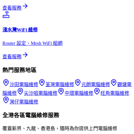
查看服務
淺水灣
WiFi 維修
Router 設定、Mesh WiFi 組網
查看服務
熱門服務地區
沙田
電腦維修
荃灣
電腦維修
元朗
電腦維修
觀塘
電
腦維修
尖沙咀
電腦維修
中環
電腦維修
旺角
電腦維修
灣仔
電腦維修
全港各區
電腦維修
服務
覆蓋新界、九龍、香港島，隨時為你提供上門
電腦維修