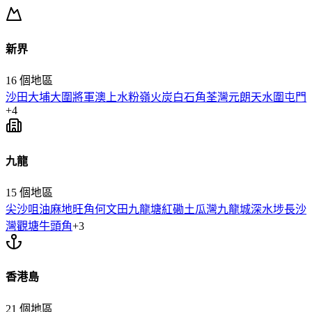
新界
16
個地區
沙田
大埔
大圍
將軍澳
上水
粉嶺
火炭
白石角
荃灣
元朗
天水圍
屯門
+
4
九龍
15
個地區
尖沙咀
油麻地
旺角
何文田
九龍塘
紅磡
土瓜灣
九龍城
深水埗
長沙
灣
觀塘
牛頭角
+
3
香港島
21
個地區