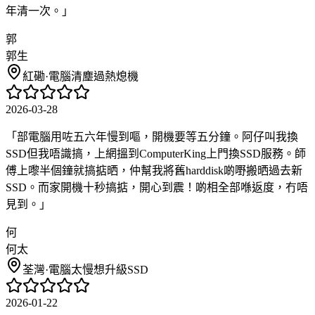
年清一次。
」
郭
郭生
紅磡
·
電腦清塵過熱熄機
2026-03-28
「
部電腦用咗五六年慢到嘔，開機要等五分鐘。阿仔叫我換
SSD但我唔識搞，上網搵到ComputerKing上門換SSD服務。師
傅上嚟半個鐘就搞掂晒，仲幫我將舊harddisk啲嘢搬晒過去新
SSD。而家開機十秒搞掂，開心到震！啲相全部喺返度，冇唔
見到。
」
何
何太
荃灣
·
電腦太慢想升級SSD
2026-01-22