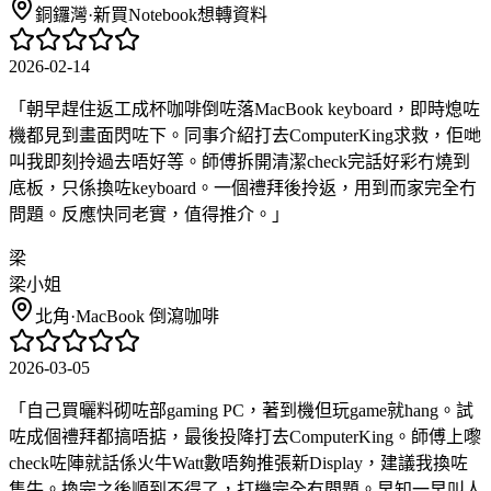
銅鑼灣
·
新買Notebook想轉資料
2026-02-14
「
朝早趕住返工成杯咖啡倒咗落MacBook keyboard，即時熄咗
機都見到畫面閃咗下。同事介紹打去ComputerKing求救，佢哋
叫我即刻拎過去唔好等。師傅拆開清潔check完話好彩冇燒到
底板，只係換咗keyboard。一個禮拜後拎返，用到而家完全冇
問題。反應快同老實，值得推介。
」
梁
梁小姐
北角
·
MacBook 倒瀉咖啡
2026-03-05
「
自己買曬料砌咗部gaming PC，著到機但玩game就hang。試
咗成個禮拜都搞唔掂，最後投降打去ComputerKing。師傅上嚟
check咗陣就話係火牛Watt數唔夠推張新Display，建議我換咗
隻牛。換完之後順到不得了，打機完全冇問題。早知一早叫人