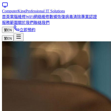
Computer
King
Professional IT Solutions
首頁
電腦維修
WiFi網絡維修
數據恢復
病毒清除
專業認證
服務範圍
關於我們
聯絡我們
立即預約
繁
EN
繁
EN