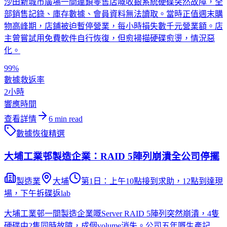
沙田新城市廣場一間連鎖零售店嘅收銀系統硬碟突然故障，全
部銷售記錄、庫存數據、會員資料無法讀取。當時正值週末購
物高峰期，店鋪被迫暫停營業，每小時損失數千元營業額。店
主曾嘗試用免費軟件自行恢復，但愈掃描硬碟愈燙，情況惡
化。
99%
數據救返率
2小時
響應時間
查看詳情
6
min read
數據恢復
精選
大埔工業邨製造企業：RAID 5陣列崩潰全公司停擺
製造業
大埔
第1日：上午10點接到求助，12點到達現
場，下午拆碟返lab
大埔工業邨一間製造企業嘅Server RAID 5陣列突然崩潰，4隻
硬碟中2隻同時故障，成個volume消失。公司五年嘅生產記