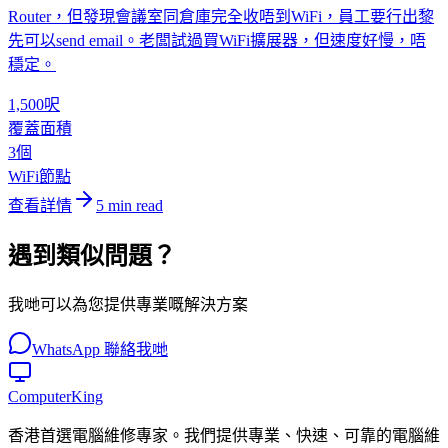
Router，但發現會議室同倉庫完全收唔到WiFi，員工要行出黎
先可以send email。老闆試過買WiFi擴展器，但速度好慢，唔
穩定。
1,500呎
覆蓋面積
3個
WiFi節點
查看詳情
5
min read
遇到類似問題？
我哋可以為您提供專業嘅解決方案
WhatsApp 聯絡我哋
Computer
King
香港首選電腦維修專家。我們提供專業、快速、可靠的電腦維