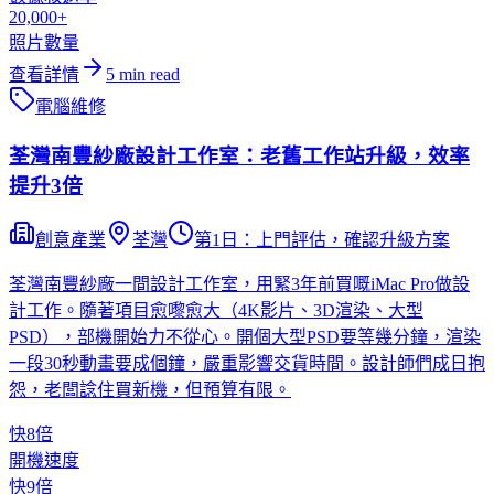
20,000+
照片數量
查看詳情
5
min read
電腦維修
荃灣南豐紗廠設計工作室：老舊工作站升級，效率
提升3倍
創意產業
荃灣
第1日：上門評估，確認升級方案
荃灣南豐紗廠一間設計工作室，用緊3年前買嘅iMac Pro做設
計工作。隨著項目愈嚟愈大（4K影片、3D渲染、大型
PSD），部機開始力不從心。開個大型PSD要等幾分鐘，渲染
一段30秒動畫要成個鐘，嚴重影響交貨時間。設計師們成日抱
怨，老闆諗住買新機，但預算有限。
快8倍
開機速度
快9倍