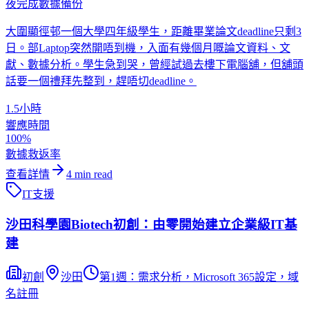
夜完成數據備份
大圍顯徑邨一個大學四年級學生，距離畢業論文deadline只剩3
日。部Laptop突然開唔到機，入面有幾個月嘅論文資料、文
獻、數據分析。學生急到哭，曾經試過去樓下電腦舖，但舖頭
話要一個禮拜先整到，趕唔切deadline。
1.5小時
響應時間
100%
數據救返率
查看詳情
4
min read
IT支援
沙田科學園Biotech初創：由零開始建立企業級IT基
建
初創
沙田
第1週：需求分析，Microsoft 365設定，域
名註冊