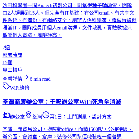
沙田科學園一間Biotech初創公司，剛獲得種子輪融資，團隊
由2人擴展到15人。但完全冇IT基建：冇公司email、冇共享文
件系統、冇備份、冇網絡安全。創辦人係科學家，識做實驗但
唔識IT。團隊成員用個人email溝通，文件散亂，實驗數據只
係喺個人電腦，風險極高。
2週
部署時間
15個
員工帳戶
查看詳情
6
min read
WiFi維修
荃灣商廈辦公室：千呎辦公室WiFi死角全消滅
辦公室
荃灣
第1日：上門測量，設計方案
荃灣一間貿易公司，搬咗新office，面積1500呎，分接待區、
辦公區、會議室、倉庫。裝修公司幫佢哋裝咗一個普通