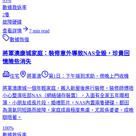
95%
數據救返率
2隻
故障硬碟
查看詳情
7
min read
數據恢復
將軍澳康城家庭：裝修意外導致NAS全毀，珍貴回
憶險些消失
住宅
將軍澳
第1日：下午接到求助，傍晚上門收機
將軍澳康城一個年輕家庭，搬入新屋後進行裝修。裝修師傅唔
小心整濕咗部NAS（網絡儲存裝置），入面有全家五年嘅相
簿、小朋友成長片段、婚禮影片。NAS內置兩隻硬碟，都因
為濕氣同短路而故障。家庭成員極度焦慮，尤其係婆婆，成晚
瞓唔著。
100%
數據救返率