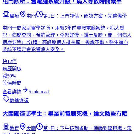
屯門診所：舊電腦系統升級，病人等候時間減半
醫療
屯門
第1日：上門評估，確認方案，完整備份
屯門一間家庭醫學診所，用緊5年前買嘅電腦系統。病人登
記、病歷查閱、預約管理，全部好慢。護士反映，開一個病人
病歷要等1-2分鐘，高峰期病人排長龍，投訴不斷。醫生擔心
系統不穩定會影響病人安全。
快12倍
病歷開啟
減50%
等候時間
查看詳情
5
min read
數據恢復
大圍顯徑邨學生：畢業前電腦死機，論文險些冇晒
教育
大圍
第1日：下午接到求助，傍晚到達現場，深