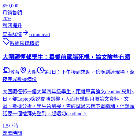
$50,000
月銷售額
20%
利潤提升
查看詳情
6
min read
數據恢復
精選
大圍顯徑邨學生：畢業前電腦死機，論文險些冇晒
教育
大圍
第1日：下午接到求助，傍晚到達現場，深
夜完成數據備份
大圍顯徑邨一個大學四年級學生，距離畢業論文deadline只剩3
日。部Laptop突然開唔到機，入面有幾個月嘅論文資料、文
獻、數據分析。學生急到哭，曾經試過去樓下電腦舖，但舖頭
話要一個禮拜先整到，趕唔切deadline。
1.5小時
響應時間