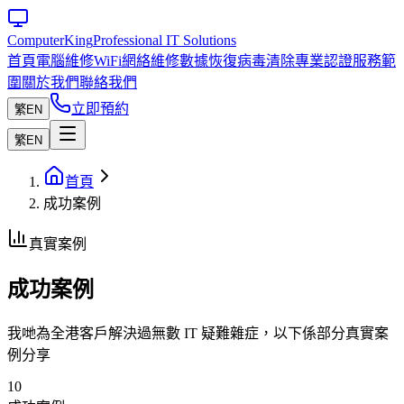
Computer
King
Professional IT Solutions
首頁
電腦維修
WiFi網絡維修
數據恢復
病毒清除
專業認證
服務範
圍
關於我們
聯絡我們
立即預約
繁
EN
繁
EN
首頁
成功案例
真實案例
成功案例
我哋為全港客戶解決過無數 IT 疑難雜症，以下係部分真實案
例分享
10