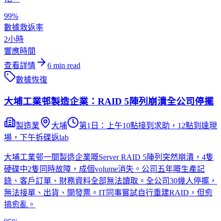
99%
數據救返率
2小時
響應時間
查看詳情
6
min read
數據恢復
大埔工業邨製造企業：RAID 5陣列崩潰全公司停擺
製造業
大埔
第1日：上午10點接到求助，12點到達現
場，下午拆碟返lab
大埔工業邨一間製造企業嘅Server RAID 5陣列突然崩潰，4隻
硬碟中2隻同時故障，成個volume消失。公司五年嘅生產記
錄、客戶訂單、財務資料全部無法讀取。全公司30幾人停擺，
無法接單、出貨、開發票。IT同事嘗試自行重建RAID，但愈
搞愈亂。