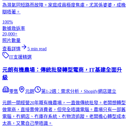
為濕氣同短路而故障。家庭成員極度焦慮，尤其係婆婆，成晚
瞓唔著。
100%
數據救返率
20,000+
照片數量
查看詳情
5
min read
IT支援
精選
元朗有機農場：傳統批發轉型電商，IT基建全面升
級
零售
元朗
第1-2週：需求分析，Shopify網店建立
元朗一間經營20年嘅有機農場，一直做傳統批發。老闆想轉型
做電商，直接賣俾消費者，但完全唔識電腦。農場只有一部舊
電腦，冇網店、冇庫存系統、冇物流追蹤。老闆擔心轉型成本
太高，又驚自己學唔識。