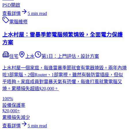
PSD開啟
查看詳情
5
min read
電腦維修
上水村屋：雷暴季節電腦頻繁燒毀，全面電力保護
方案
住宅
上水
第1日：上門評估，設計方案
上水村屋一個家庭，每逢雷暴季節就會有電器燒毀。兩年內燒
咗3部電腦、2個Router、1部電視。雖然有裝防雷插座，但似
乎唔夠。家庭成員對雷暴天氣有恐懼，每逢打風就驚電腦又
燒。累積損失超過$20,000。
100%
設備保護率
$20,000+
累積損失減少
查看詳情
5
min read