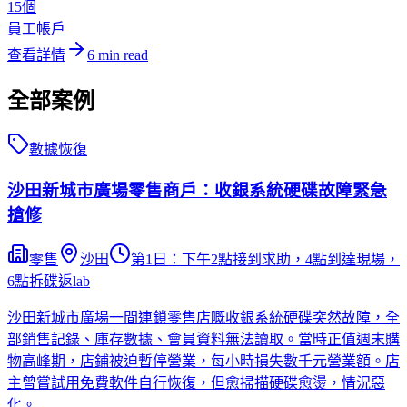
15個
員工帳戶
查看詳情
6
min read
全部案例
數據恢復
沙田新城市廣場零售商戶：收銀系統硬碟故障緊急
搶修
零售
沙田
第1日：下午2點接到求助，4點到達現場，
6點拆碟返lab
沙田新城市廣場一間連鎖零售店嘅收銀系統硬碟突然故障，全
部銷售記錄、庫存數據、會員資料無法讀取。當時正值週末購
物高峰期，店鋪被迫暫停營業，每小時損失數千元營業額。店
主曾嘗試用免費軟件自行恢復，但愈掃描硬碟愈燙，情況惡
化。