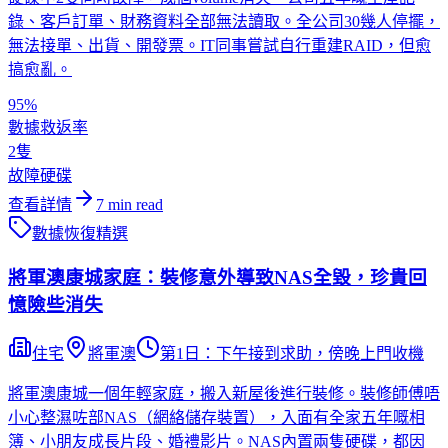
錄、客戶訂單、財務資料全部無法讀取。全公司30幾人停擺，
無法接單、出貨、開發票。IT同事嘗試自行重建RAID，但愈
搞愈亂。
95%
數據救返率
2隻
故障硬碟
查看詳情
7
min read
數據恢復
精選
將軍澳康城家庭：裝修意外導致NAS全毀，珍貴回
憶險些消失
住宅
將軍澳
第1日：下午接到求助，傍晚上門收機
將軍澳康城一個年輕家庭，搬入新屋後進行裝修。裝修師傅唔
小心整濕咗部NAS（網絡儲存裝置），入面有全家五年嘅相
簿、小朋友成長片段、婚禮影片。NAS內置兩隻硬碟，都因