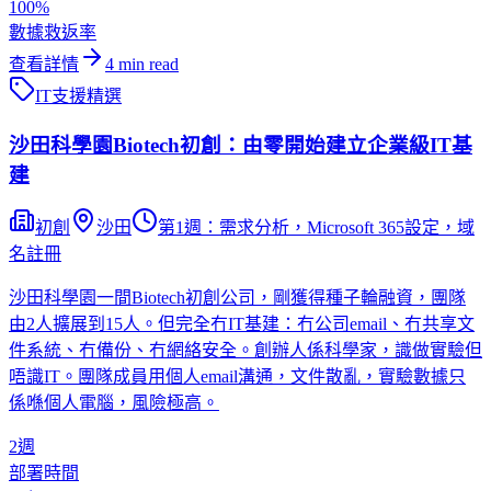
100%
數據救返率
查看詳情
4
min read
IT支援
精選
沙田科學園Biotech初創：由零開始建立企業級IT基
建
初創
沙田
第1週：需求分析，Microsoft 365設定，域
名註冊
沙田科學園一間Biotech初創公司，剛獲得種子輪融資，團隊
由2人擴展到15人。但完全冇IT基建：冇公司email、冇共享文
件系統、冇備份、冇網絡安全。創辦人係科學家，識做實驗但
唔識IT。團隊成員用個人email溝通，文件散亂，實驗數據只
係喺個人電腦，風險極高。
2週
部署時間