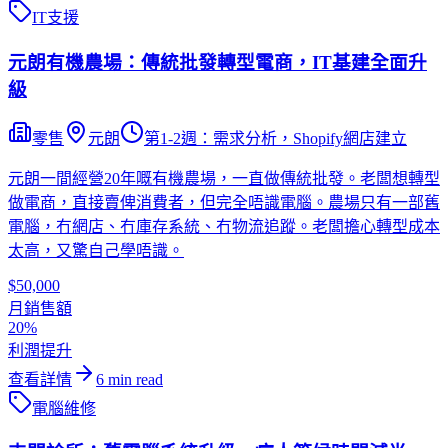
IT支援
元朗有機農場：傳統批發轉型電商，IT基建全面升
級
零售
元朗
第1-2週：需求分析，Shopify網店建立
元朗一間經營20年嘅有機農場，一直做傳統批發。老闆想轉型
做電商，直接賣俾消費者，但完全唔識電腦。農場只有一部舊
電腦，冇網店、冇庫存系統、冇物流追蹤。老闆擔心轉型成本
太高，又驚自己學唔識。
$50,000
月銷售額
20%
利潤提升
查看詳情
6
min read
電腦維修