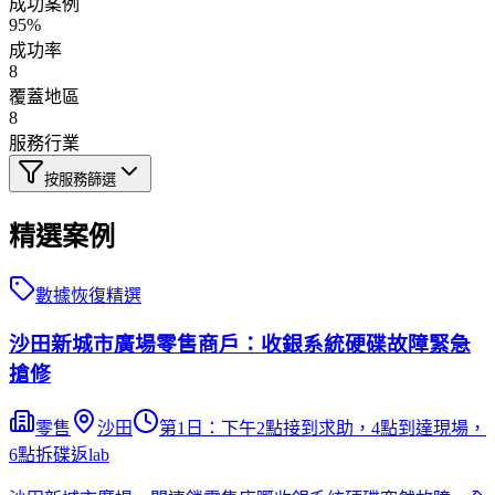
成功案例
95%
成功率
8
覆蓋地區
8
服務行業
按服務篩選
精選案例
數據恢復
精選
沙田新城市廣場零售商戶：收銀系統硬碟故障緊急
搶修
零售
沙田
第1日：下午2點接到求助，4點到達現場，
6點拆碟返lab