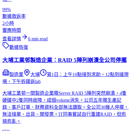
99%
數據救返率
2小時
響應時間
查看詳情
6
min read
數據恢復
大埔工業邨製造企業：RAID 5陣列崩潰全公司停擺
製造業
大埔
第1日：上午10點接到求助，12點到達現
場，下午拆碟返lab
大埔工業邨一間製造企業嘅Server RAID 5陣列突然崩潰，4隻
硬碟中2隻同時故障，成個volume消失。公司五年嘅生產記
錄、客戶訂單、財務資料全部無法讀取。全公司30幾人停擺，
無法接單、出貨、開發票。IT同事嘗試自行重建RAID，但愈
搞愈亂。