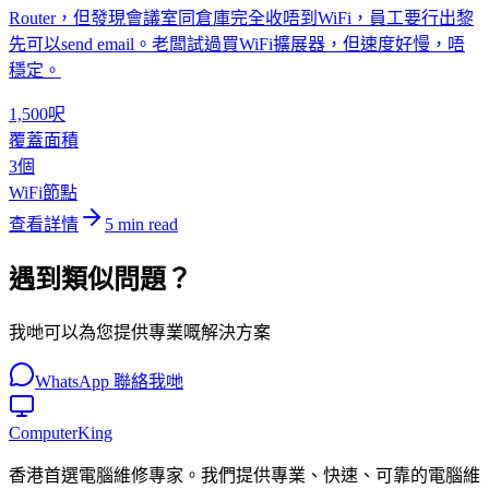
Router，但發現會議室同倉庫完全收唔到WiFi，員工要行出黎
先可以send email。老闆試過買WiFi擴展器，但速度好慢，唔
穩定。
1,500呎
覆蓋面積
3個
WiFi節點
查看詳情
5
min read
遇到類似問題？
我哋可以為您提供專業嘅解決方案
WhatsApp 聯絡我哋
Computer
King
香港首選電腦維修專家。我們提供專業、快速、可靠的電腦維