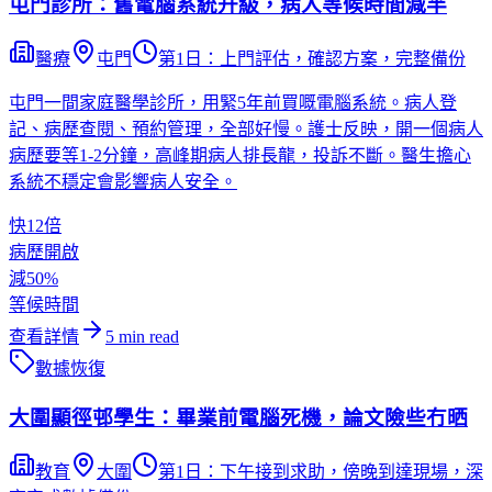
屯門診所：舊電腦系統升級，病人等候時間減半
醫療
屯門
第1日：上門評估，確認方案，完整備份
屯門一間家庭醫學診所，用緊5年前買嘅電腦系統。病人登
記、病歷查閱、預約管理，全部好慢。護士反映，開一個病人
病歷要等1-2分鐘，高峰期病人排長龍，投訴不斷。醫生擔心
系統不穩定會影響病人安全。
快12倍
病歷開啟
減50%
等候時間
查看詳情
5
min read
數據恢復
大圍顯徑邨學生：畢業前電腦死機，論文險些冇晒
教育
大圍
第1日：下午接到求助，傍晚到達現場，深