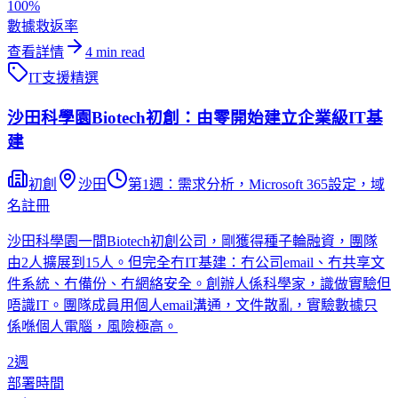
100%
數據救返率
查看詳情
4
min read
IT支援
精選
沙田科學園Biotech初創：由零開始建立企業級IT基
建
初創
沙田
第1週：需求分析，Microsoft 365設定，域
名註冊
沙田科學園一間Biotech初創公司，剛獲得種子輪融資，團隊
由2人擴展到15人。但完全冇IT基建：冇公司email、冇共享文
件系統、冇備份、冇網絡安全。創辦人係科學家，識做實驗但
唔識IT。團隊成員用個人email溝通，文件散亂，實驗數據只
係喺個人電腦，風險極高。
2週
部署時間