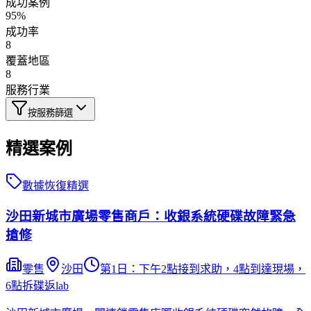
成功案例
95%
成功率
8
覆蓋地區
8
服務行業
按服務篩選
精選案例
數據恢復
精選
沙田新城市廣場零售商戶：收銀系統硬碟故障緊急
搶修
零售
沙田
第1日：下午2點接到求助，4點到達現場，
6點拆碟返lab