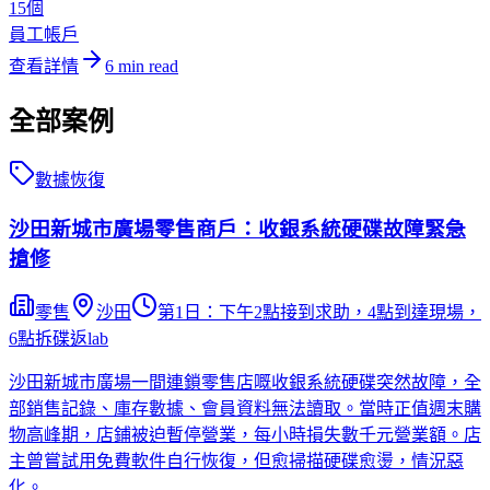
15個
員工帳戶
查看詳情
6
min read
全部案例
數據恢復
沙田新城市廣場零售商戶：收銀系統硬碟故障緊急
搶修
零售
沙田
第1日：下午2點接到求助，4點到達現場，
6點拆碟返lab
沙田新城市廣場一間連鎖零售店嘅收銀系統硬碟突然故障，全
部銷售記錄、庫存數據、會員資料無法讀取。當時正值週末購
物高峰期，店鋪被迫暫停營業，每小時損失數千元營業額。店
主曾嘗試用免費軟件自行恢復，但愈掃描硬碟愈燙，情況惡
化。