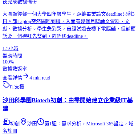
夜完成數據備份
大圍顯徑邨一個大學四年級學生，距離畢業論文deadline只剩3
日。部Laptop突然開唔到機，入面有幾個月嘅論文資料、文
獻、數據分析。學生急到哭，曾經試過去樓下電腦舖，但舖頭
話要一個禮拜先整到，趕唔切deadline。
1.5小時
響應時間
100%
數據救返率
查看詳情
4
min read
IT支援
沙田科學園Biotech初創：由零開始建立企業級IT基
建
初創
沙田
第1週：需求分析，Microsoft 365設定，域
名註冊