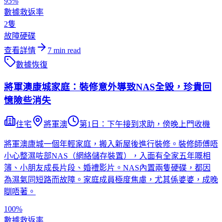
95%
數據救返率
2隻
故障硬碟
查看詳情
7
min read
數據恢復
將軍澳康城家庭：裝修意外導致NAS全毀，珍貴回
憶險些消失
住宅
將軍澳
第1日：下午接到求助，傍晚上門收機
將軍澳康城一個年輕家庭，搬入新屋後進行裝修。裝修師傅唔
小心整濕咗部NAS（網絡儲存裝置），入面有全家五年嘅相
簿、小朋友成長片段、婚禮影片。NAS內置兩隻硬碟，都因
為濕氣同短路而故障。家庭成員極度焦慮，尤其係婆婆，成晚
瞓唔著。
100%
數據救返率