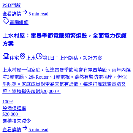
PSD開啟
查看詳情
5
min read
電腦維修
上水村屋：雷暴季節電腦頻繁燒毀，全面電力保護
方案
住宅
上水
第1日：上門評估，設計方案
上水村屋一個家庭，每逢雷暴季節就會有電器燒毀。兩年內燒
咗3部電腦、2個Router、1部電視。雖然有裝防雷插座，但似
乎唔夠。家庭成員對雷暴天氣有恐懼，每逢打風就驚電腦又
燒。累積損失超過$20,000。
100%
設備保護率
$20,000+
累積損失減少
查看詳情
5
min read