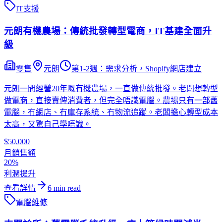
IT支援
元朗有機農場：傳統批發轉型電商，IT基建全面升
級
零售
元朗
第1-2週：需求分析，Shopify網店建立
元朗一間經營20年嘅有機農場，一直做傳統批發。老闆想轉型
做電商，直接賣俾消費者，但完全唔識電腦。農場只有一部舊
電腦，冇網店、冇庫存系統、冇物流追蹤。老闆擔心轉型成本
太高，又驚自己學唔識。
$50,000
月銷售額
20%
利潤提升
查看詳情
6
min read
電腦維修