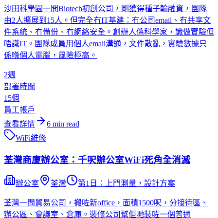
沙田科學園一間Biotech初創公司，剛獲得種子輪融資，團隊
由2人擴展到15人。但完全冇IT基建：冇公司email、冇共享文
件系統、冇備份、冇網絡安全。創辦人係科學家，識做實驗但
唔識IT。團隊成員用個人email溝通，文件散亂，實驗數據只
係喺個人電腦，風險極高。
2週
部署時間
15個
員工帳戶
查看詳情
6
min read
WiFi維修
荃灣商廈辦公室：千呎辦公室WiFi死角全消滅
辦公室
荃灣
第1日：上門測量，設計方案
荃灣一間貿易公司，搬咗新office，面積1500呎，分接待區、
辦公區、會議室、倉庫。裝修公司幫佢哋裝咗一個普通