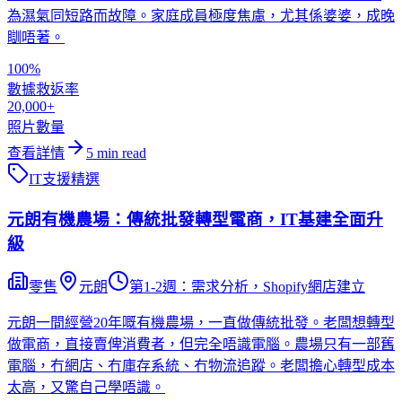
為濕氣同短路而故障。家庭成員極度焦慮，尤其係婆婆，成晚
瞓唔著。
100%
數據救返率
20,000+
照片數量
查看詳情
5
min read
IT支援
精選
元朗有機農場：傳統批發轉型電商，IT基建全面升
級
零售
元朗
第1-2週：需求分析，Shopify網店建立
元朗一間經營20年嘅有機農場，一直做傳統批發。老闆想轉型
做電商，直接賣俾消費者，但完全唔識電腦。農場只有一部舊
電腦，冇網店、冇庫存系統、冇物流追蹤。老闆擔心轉型成本
太高，又驚自己學唔識。