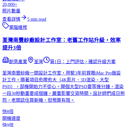
20,000+
照片數量
查看詳情
5
min read
電腦維修
荃灣南豐紗廠設計工作室：老舊工作站升級，效率
提升3倍
創意產業
荃灣
第1日：上門評估，確認升級方案
荃灣南豐紗廠一間設計工作室，用緊3年前買嘅iMac Pro做設
計工作。隨著項目愈嚟愈大（4K影片、3D渲染、大型
PSD），部機開始力不從心。開個大型PSD要等幾分鐘，渲染
一段30秒動畫要成個鐘，嚴重影響交貨時間。設計師們成日抱
怨，老闆諗住買新機，但預算有限。
快8倍
開機速度
快9倍