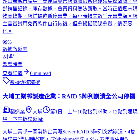
沙田新城市廣場一間連鎖零售店嘅收銀系統硬碟突然故障，全
部銷售記錄、庫存數據、會員資料無法讀取。當時正值週末購
物高峰期，店鋪被迫暫停營業，每小時損失數千元營業額。店
主曾嘗試用免費軟件自行恢復，但愈掃描硬碟愈燙，情況惡
化。
99%
數據救返率
2小時
響應時間
查看詳情
6
min read
數據恢復
精選
大埔工業邨製造企業：RAID 5陣列崩潰全公司停擺
製造業
大埔
第1日：上午10點接到求助，12點到達現
場，下午拆碟返lab
大埔工業邨一間製造企業嘅Server RAID 5陣列突然崩潰，4隻
硬碟中2隻同時故障，成個volume消失。公司五年嘅生產記