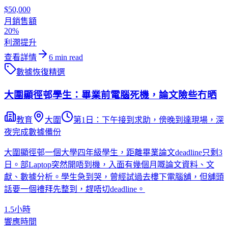
$50,000
月銷售額
20%
利潤提升
查看詳情
6
min read
數據恢復
精選
大圍顯徑邨學生：畢業前電腦死機，論文險些冇晒
教育
大圍
第1日：下午接到求助，傍晚到達現場，深
夜完成數據備份
大圍顯徑邨一個大學四年級學生，距離畢業論文deadline只剩3
日。部Laptop突然開唔到機，入面有幾個月嘅論文資料、文
獻、數據分析。學生急到哭，曾經試過去樓下電腦舖，但舖頭
話要一個禮拜先整到，趕唔切deadline。
1.5小時
響應時間