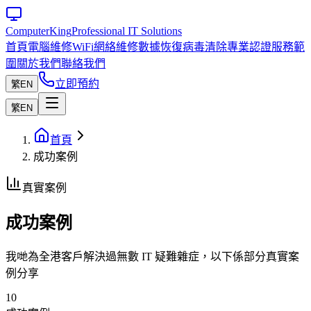
Computer
King
Professional IT Solutions
首頁
電腦維修
WiFi網絡維修
數據恢復
病毒清除
專業認證
服務範
圍
關於我們
聯絡我們
立即預約
繁
EN
繁
EN
首頁
成功案例
真實案例
成功案例
我哋為全港客戶解決過無數 IT 疑難雜症，以下係部分真實案
例分享
10