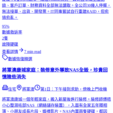
錄、客戶訂單、財務資料全部無法讀取。全公司30幾人停擺，
無法接單、出貨、開發票。IT同事嘗試自行重建RAID，但愈
搞愈亂。
95%
數據救返率
2隻
故障硬碟
查看詳情
7
min read
數據恢復
精選
將軍澳康城家庭：裝修意外導致NAS全毀，珍貴回
憶險些消失
住宅
將軍澳
第1日：下午接到求助，傍晚上門收機
將軍澳康城一個年輕家庭，搬入新屋後進行裝修。裝修師傅唔
小心整濕咗部NAS（網絡儲存裝置），入面有全家五年嘅相
簿、小朋友成長片段、婚禮影片。NAS內置兩隻硬碟，都因