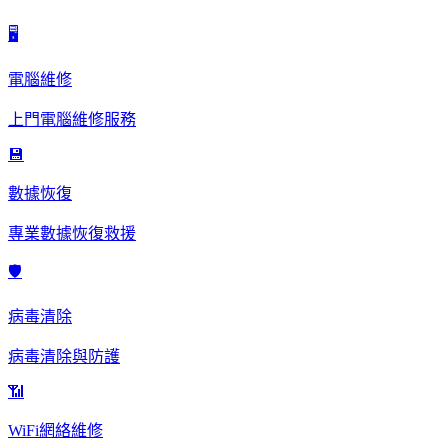
🖥️
電腦維修
上門電腦維修服務
💾
數據恢復
專業數據恢復救援
🛡️
病毒清除
病毒清除與防護
📶
WiFi網絡維修