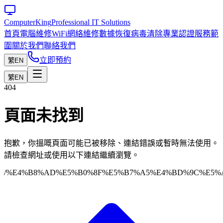
Computer
King
Professional IT Solutions
首頁
電腦維修
WiFi網絡維修
數據恢復
病毒清除
專業認證
服務範
圍
關於我們
聯絡我們
立即預約
繁
EN
繁
EN
404
頁面未找到
抱歉，你搵嘅頁面可能已被移除、連結錯誤或暫時無法使用。
請檢查網址或使用以下連結繼續瀏覽。
/%E4%B8%AD%E5%B0%8F%E5%B7%A5%E4%BD%9C%E5%A