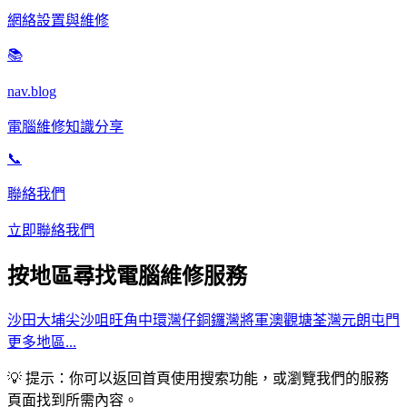
網絡設置與維修
📚
nav.blog
電腦維修知識分享
📞
聯絡我們
立即聯絡我們
按地區尋找電腦維修服務
沙田
大埔
尖沙咀
旺角
中環
灣仔
銅鑼灣
將軍澳
觀塘
荃灣
元朗
屯門
更多地區...
💡 提示：你可以返回首頁使用搜索功能，或瀏覽我們的服務
頁面找到所需內容。