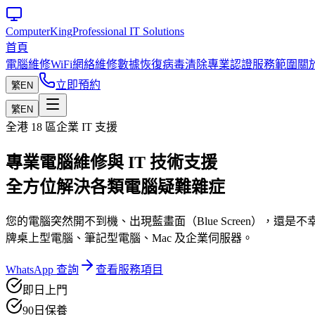
Computer
King
Professional IT Solutions
首頁
電腦維修
WiFi網絡維修
數據恢復
病毒清除
專業認證
服務範圍
關
立即預約
繁
EN
繁
EN
全港 18 區企業 IT 支援
專業電腦維修與 IT 技術支援
全方位解決各類電腦疑難雜症
您的電腦突然開不到機、出現藍畫面（Blue Screen）
牌桌上型電腦、筆記型電腦、Mac 及企業伺服器。
WhatsApp 查詢
查看服務項目
即日上門
90日保養